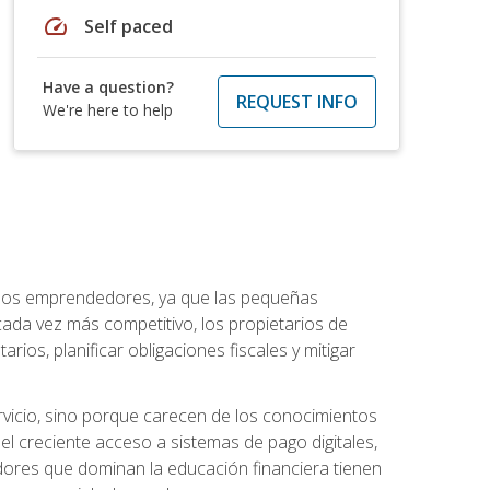
speed
Self paced
Have a question?
REQUEST INFO
We're here to help
a los emprendedores, ya que las pequeñas
da vez más competitivo, los propietarios de
ios, planificar obligaciones fiscales y mitigar
vicio, sino porque carecen de los conocimientos
el creciente acceso a sistemas de pago digitales,
dores que dominan la educación financiera tienen