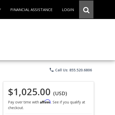
Y
FINANCIAL ASSISTANCE
LOGIN
phone
Call Us: 855.520.6806
$1,025.00
(USD)
Affirm
Pay over time with
. See if you qualify at
checkout.