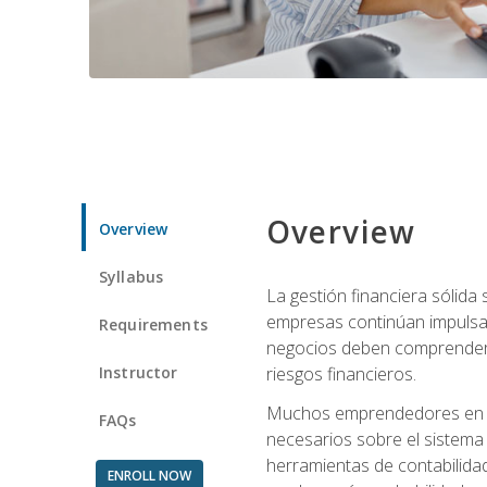
Overview
Overview
Syllabus
La gestión financiera sólid
empresas continúan impulsan
Requirements
negocios deben comprender cóm
Instructor
riesgos financieros.
Muchos emprendedores en eta
FAQs
necesarios sobre el sistema 
herramientas de contabilida
ENROLL NOW