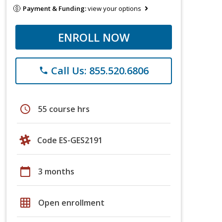
Payment & Funding:
view your options
ENROLL NOW
Call Us: 855.520.6806
phone
schedule
55 course hrs
Code ES-GES2191
calendar_today
3 months
grid_on
Open enrollment