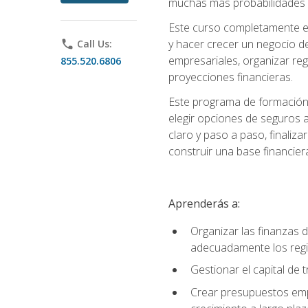
muchas más probabilidades de
Este curso completamente en
y hacer crecer un negocio de
phone
Call Us:
empresariales, organizar regis
855.520.6806
proyecciones financieras.
Este programa de formación 
elegir opciones de seguros 
claro y paso a paso, finaliz
construir una base financier
Aprenderás a:
Organizar las finanzas 
adecuadamente los regi
Gestionar el capital de
Crear presupuestos empr