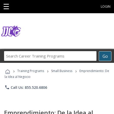
☰
LOGIN
Search
Go
Career
Training
›
›
›
Programs
Training Programs
Small Business
Emprendimiento: De
la Idea al Negocio
phone
Call Us: 855.520.6806
Emprendimiento: De la Idea al