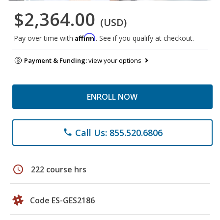
$2,364.00
(USD)
Affirm
Pay over time with
. See if you qualify at checkout.
Payment & Funding:
view your options
ENROLL NOW
Call Us: 855.520.6806
phone
schedule
222 course hrs
Code ES-GES2186