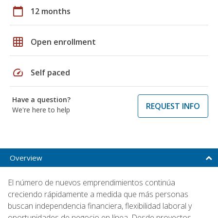
calendar_today
12 months
grid_on
Open enrollment
speed
Self paced
Have a question?
REQUEST INFO
We're here to help
Overview
El número de nuevos emprendimientos continúa
creciendo rápidamente a medida que más personas
buscan independencia financiera, flexibilidad laboral y
oportunidades de negocio en línea. Desde proyectos