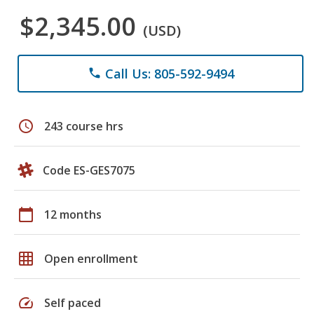
$2,345.00
(USD)
Call Us: 805-592-9494
phone
schedule
243 course hrs
Code ES-GES7075
calendar_today
12 months
grid_on
Open enrollment
speed
Self paced