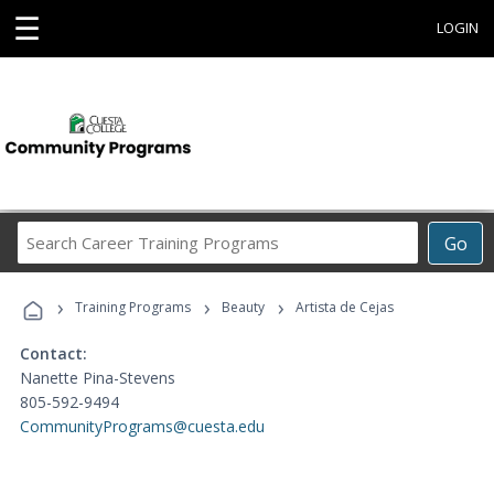
☰
LOGIN
Search
Go
Career
Training
›
›
›
Programs
Training Programs
Beauty
Artista de Cejas
Contact:
Nanette Pina-Stevens
805-592-9494
CommunityPrograms@cuesta.edu