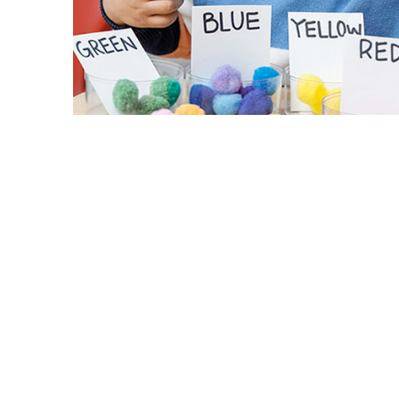
Overview
Overview
Syllabus
En este curso de certificaci
prepararán para la capacitac
Requirements
evaluación y preparación de
Instructor
profesionales de la Asocia
No solo tendrás acceso a un
FAQs
cursos creados específicame