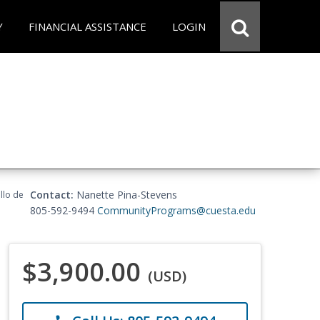
Y
FINANCIAL ASSISTANCE
LOGIN
Contact:
Nanette Pina-Stevens
llo de
805-592-9494
CommunityPrograms@cuesta.edu
$3,900.00
(USD)