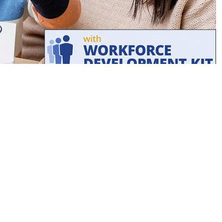
ón CDA en línea, mejorarás tus habilidades de inglés y aprende
ión y carrera de Asociado en Desarrollo Infantil® (CDA) a travé
 portafolio que está de acuerdo con las ocho competencias del
ción Nacional de Educación de Niños Pequeños (NAEYC).
a biblioteca de contenido relacionado con todas las áreas pr
nte para la capacitación de CDA los cuales están de acuerdo co