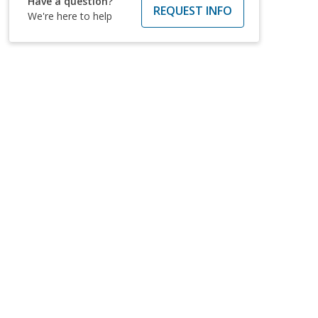
Have a question?
REQUEST INFO
We're here to help
rás vocabulario académico y conceptos que te
s de la revisión de contenido, práctica de
 Asociado en Desarrollo Infantil® y los estándares
ofesionales, sino que también aprenderás mediante
n las habilidades de inglés que necesitarás para