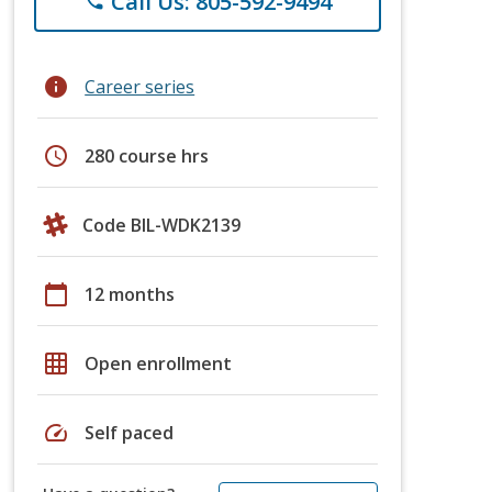
Call Us: 805-592-9494
phone
info
Career series
schedule
280 course hrs
Code BIL-WDK2139
calendar_today
12 months
grid_on
Open enrollment
speed
Self paced