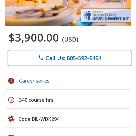
$3,900.00
(USD)
Call Us: 805-592-9494
phone
info
Career series
schedule
340 course hrs
Code BIL-WDK294