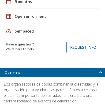
calendar_today
9 months
grid_on
Open enrollment
speed
Self paced
Have a question?
REQUEST INFO
We're here to help
Overview
Los organizadores de bodas combinan la creatividad y la
organización para ayudar a las parejas felices a celebrar
el día más importante de sus vidas. ¡Entrena para una
carrera rodeado de eventos de celebración!