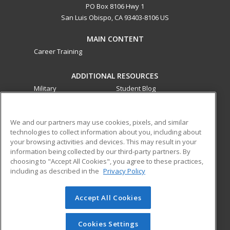
PO Box 8106 Hwy 1
San Luis Obispo, CA 93403-8106 US
MAIN CONTENT
Career Training
ADDITIONAL RESOURCES
Military
Student Blog
Financial Assistance
Help
We and our partners may use cookies, pixels, and similar
technologies to collect information about you, including about
ed2go partners with this academic institution to provide
your browsing activities and devices. This may result in your
best-in-class non-credit online continuing education courses
information being collected by our third-party partners. By
that empower today’s workforce with relevant and
choosing to "Accept All Cookies", you agree to these practices,
transferable skills needed for career growth in high-demand
including as described in the
Privacy Policy
fields.
Accept All Cookies
© 2026 ed2go, a division of Cengage Learning. All rights
reserved. The material on this site cannot be reproduced or
redistributed unless you have obtained prior written
Cookies Settings