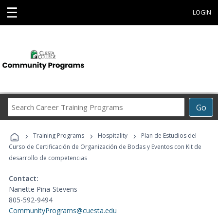
☰
LOGIN
Search
Go
Career
Training
›
›
›
Programs
Training Programs
Hospitality
Plan de Estudios del
Curso de Certificación de Organización de Bodas y Eventos con Kit de
desarrollo de competencias
Contact:
Nanette Pina-Stevens
805-592-9494
CommunityPrograms@cuesta.edu