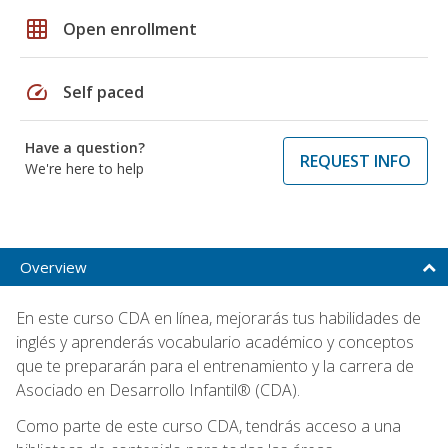
grid_on
Open enrollment
speed
Self paced
Have a question?
REQUEST INFO
We're here to help
Overview
En este curso CDA en línea, mejorarás tus habilidades de
inglés y aprenderás vocabulario académico y conceptos
que te prepararán para el entrenamiento y la carrera de
Asociado en Desarrollo Infantil® (CDA).
Como parte de este curso CDA, tendrás acceso a una