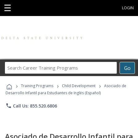
☰
LOGIN
Search
Go
Career
Training
›
›
›
Programs
Training Programs
Child Development
Asociado de
Desarrollo Infantil para Estudiantes de Inglés (Español)
phone
Call Us: 855.520.6806
Asociado de Desarrollo Infantil para