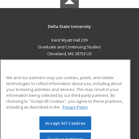
Delta State University
Kent Wyatt Hall 239
Graduate and Continuing Studies
Cleveland, MS 38733 US
MAIN CONTENT
Career Training
We and our partners may use cookies, pixels, and similar
technologies to collect information about you, including about
ADDITIONAL RESOURCES
your browsing activities and devices. This may result in your
information being collected by our third-party partners. By
Military
Student Blog
choosing to "Accept All Cookies", you agree to these practices,
Financial Assistance
including as described in the
Privacy Policy
Help
Accept All Cookies
© 2026 ed2go, a division of Cengage Learning. All rights
reserved. The material on this site cannot be reproduced or
redistributed unless you have obtained prior written
Cookies Settings