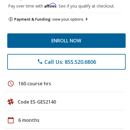
Affirm
Pay over time with
. See if you qualify at checkout.
Payment & Funding:
view your options
ENROLL NOW
Call Us: 855.520.6806
phone
schedule
160 course hrs
Code ES-GES2140
calendar_today
6 months