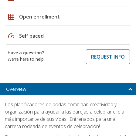
grid_on
Open enrollment
speed
Self paced
Have a question?
REQUEST INFO
We're here to help
Overview
Los planificadores de bodas combinan creatividad y
organización para ayudar a las parejas a celebrar el día
más importante de sus vidas. ¡Entrenados para una
carrera rodeada de eventos de celebración!