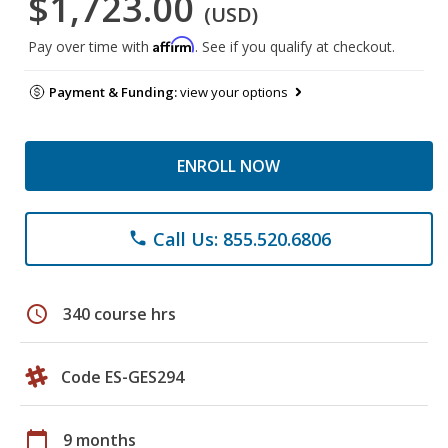
$1,723.00
(USD)
Affirm
Pay over time with
. See if you qualify at checkout.
Payment & Funding:
view your options
ENROLL NOW
Call Us: 855.520.6806
phone
schedule
340 course hrs
Code ES-GES294
calendar_today
9 months