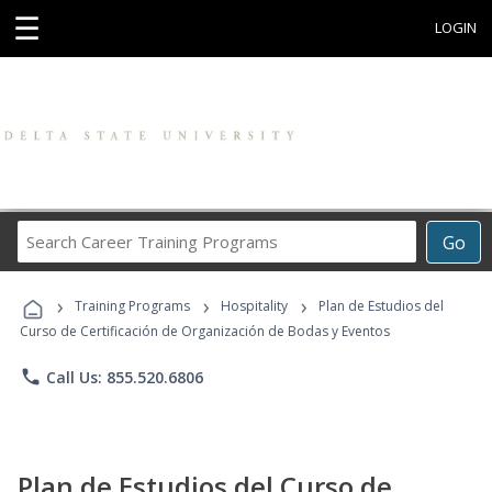
☰
LOGIN
Search
Go
Career
Training
›
›
›
Programs
Training Programs
Hospitality
Plan de Estudios del
Curso de Certificación de Organización de Bodas y Eventos
phone
Call Us: 855.520.6806
Plan de Estudios del Curso de