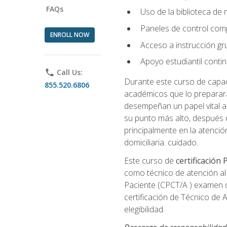
FAQs
Uso de la biblioteca de
Paneles de control com
ENROLL NOW
Acceso a instrucción gru
Apoyo estudiantil conti
phone
Call Us:
Durante este curso de capaci
855.520.6806
académicos que lo preparará
desempeñan un papel vital al
su punto más alto, después 
principalmente en la atención
domiciliaria. cuidado.
Este curso de
certificación
como técnico de atención al 
Paciente (CPCT/A ) examen de
certificación de Técnico de 
elegibilidad.