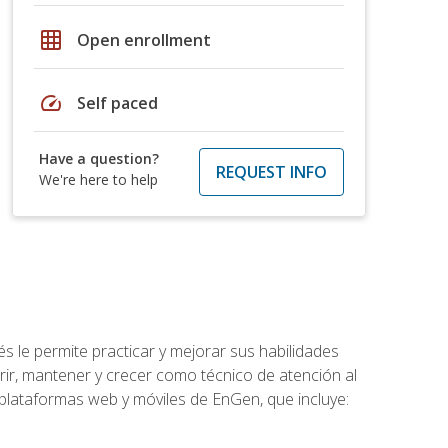
grid_on
Open enrollment
speed
Self paced
Have a question?
REQUEST INFO
We're here to help
s le permite practicar y mejorar sus habilidades
rir, mantener y crecer como técnico de atención al
 plataformas web y móviles de EnGen, que incluye: