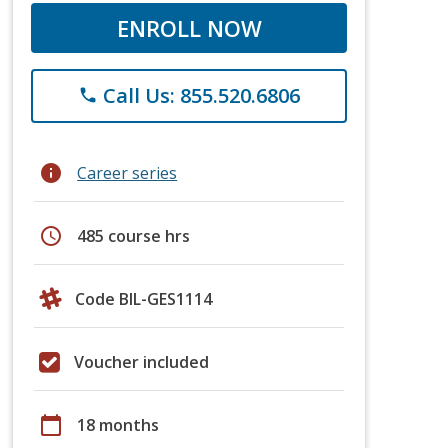
ENROLL NOW
Call Us: 855.520.6806
phone
info
Career series
schedule
485 course hrs
Code BIL-GES1114
Voucher included
calendar_today
18 months