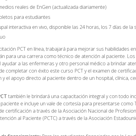
 medios reales de EnGen (actualizada diariamente)
pletos para estudiantes
pal interactiva en vivo, disponible las 24 horas, los 7 días de l
nuo
tación PCT en línea, trabajará para mejorar sus habilidades en
n para una carrera como técnico de atención al paciente. Los 
 ayudar a las enfermeras y otro personal médico a brindar ate
de completar con éxito este curso PCT y el examen de certifica
 y el apoyo directo al paciente dentro de un hospital, clínica, 
 PCT
también le brindará una capacitación integral y con todo in
paciente e incluye un vale de cortesía para presentarse como T
 certificación a través de la Asociación Nacional de Profesio
Atención al Paciente (PCTC) a través de la Asociación Estadoun