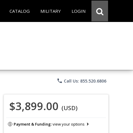
CATALOG
MILITARY
LOGIN
phone
Call Us: 855.520.6806
$3,899.00
(USD)
Payment & Funding:
view your options