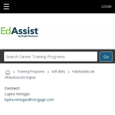
☰
LOGIN
Search
Go
Career
Training
›
›
›
Programs
Training Programs
Soft Skills
Habilidades de
Alfabetización Digital
Contact:
Lupita Venegas
lupita.venegas@cengage.com