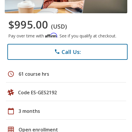
$995.00
(USD)
Affirm
Pay over time with
. See if you qualify at checkout.
Call Us:
phone
schedule
61 course hrs
Code ES-GES2192
calendar_today
3 months
grid_on
Open enrollment