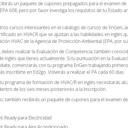
recibirás un paquete de cupones prepagados para el examen de
EPA 608, pero por favor investiga los requisitos de tu Estado a
ros cursos interesantes en el catálogo de cursos de EnGen, 
ificado en HVACR que se ajustan a las habilidades en inglés q
cación HVAC de la Agencia de Protección Ambiental (EPA, por sus 
debes realizar la Evaluación de Competencia, también conocida
 de inglés que tienes actualmente. Si tu puntuación en la Evalu
diate, comenzarás con tu programa EnGen trabajando primero e
ás inscribirte en Ed2go. Volverás a realizar el PA cada 60 días.
 programa de formación de HVAC/R en inglés necesitarás alcan
ntro de los seis meses posteriores a la inscripción.
d2go, también recibirás un paquete de cupones para el examen d
t Ready para Electricidad
nt Ready para Aire Acondicionado