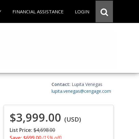
Y
FINANCIAL ASSISTANCE
LOGIN
Contact:
Lupita Venegas
lupita.venegas@cengage.com
$3,999.00
(USD)
List Price:
$4,698.00
Save: $699.00
(15% off)