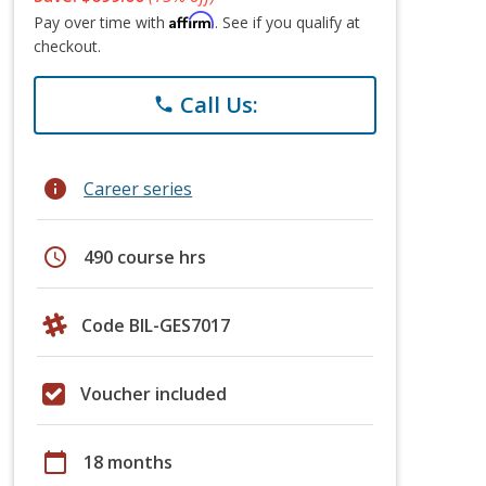
Affirm
Pay over time with
. See if you qualify at
checkout.
Call Us:
phone
info
Career series
schedule
490 course hrs
Code BIL-GES7017
Voucher included
calendar_today
18 months