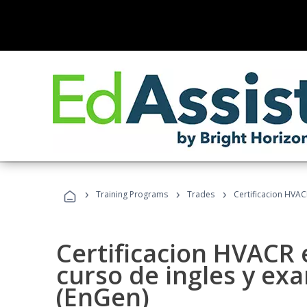
›
›
›
Training Programs
Trades
Certificacion HVAC
Certificacion HVACR 
curso de ingles y ex
(EnGen)