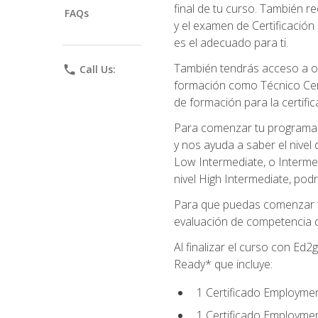
final de tu curso. También 
FAQs
y el examen de Certificación 
es el adecuado para ti.
También tendrás acceso a ot
phone
Call Us:
formación como Técnico Cert
de formación para la certifi
Para comenzar tu programa, 
y nos ayuda a saber el nivel
Low Intermediate, o Interme
nivel High Intermediate, podr
Para que puedas comenzar tu
evaluación de competencia de
Al finalizar el curso con E
Ready* que incluye:
1 Certificado Employmen
1 Certificado Employme