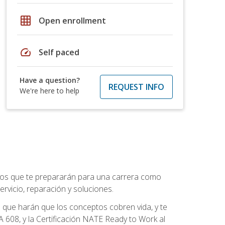
grid_on
Open enrollment
speed
Self paced
Have a question?
REQUEST INFO
We're here to help
ptos que te prepararán para una carrera como
rvicio, reparación y soluciones.
 que harán que los conceptos cobren vida, y te
608, y la Certificación NATE Ready to Work al