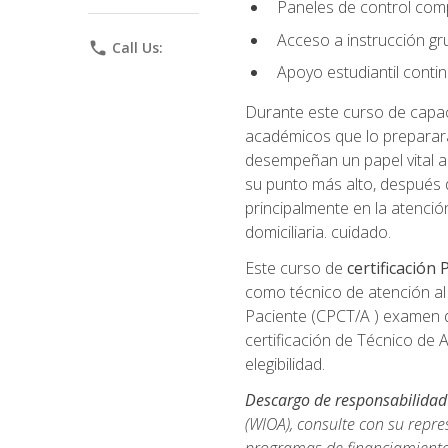
Paneles de control com
Acceso a instrucción gru
phone
Call Us:
Apoyo estudiantil conti
Durante este curso de capaci
académicos que lo preparará
desempeñan un papel vital al
su punto más alto, después 
principalmente en la atención
domiciliaria. cuidado.
Este curso de
certificación
como técnico de atención al 
Paciente (CPCT/A ) examen de
certificación de Técnico de 
elegibilidad.
Descargo de responsabilidad
(WIOA), consulte con su repre