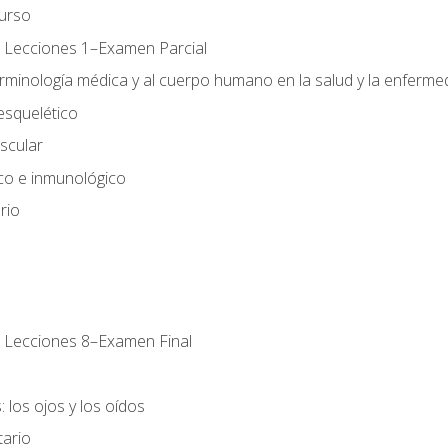
urso
 Lecciones 1–Examen Parcial
erminología médica y al cuerpo humano en la salud y la enferm
esquelético
scular
ico e inmunológico
rio
 Lecciones 8–Examen Final
 los ojos y los oídos
tario