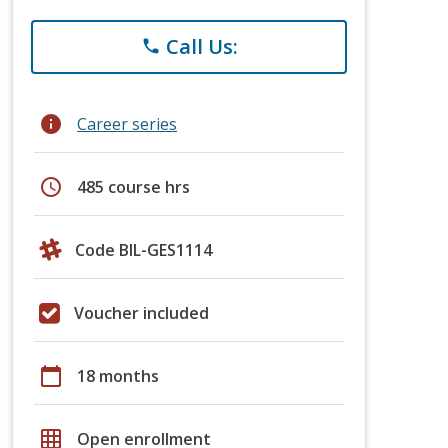
Call Us:
phone
info
Career series
schedule
485 course hrs
Code BIL-GES1114
Voucher included
calendar_today
18 months
grid_on
Open enrollment