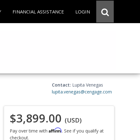
Y
FINANCIAL ASSISTANCE
LOGIN
Contact:
Lupita Venegas
lupita.venegas@cengage.com
$3,899.00
(USD)
Affirm
Pay over time with
. See if you qualify at
checkout.