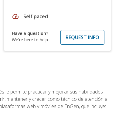
speed
Self paced
Have a question?
REQUEST INFO
We're here to help
s le permite practicar y mejorar sus habilidades
rir, mantener y crecer como técnico de atención al
 plataformas web y móviles de EnGen, que incluye: