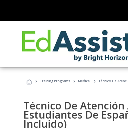
›
›
›
Training Programs
Medical
Técnico De Atenció
Técnico De Atención 
Estudiantes De Españ
Incluido)