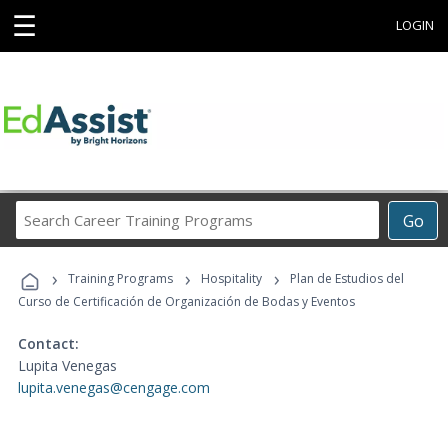
☰
LOGIN
Search
Go
Career
Training
›
›
›
Programs
Training Programs
Hospitality
Plan de Estudios del
Curso de Certificación de Organización de Bodas y Eventos
Contact:
Lupita Venegas
lupita.venegas@cengage.com