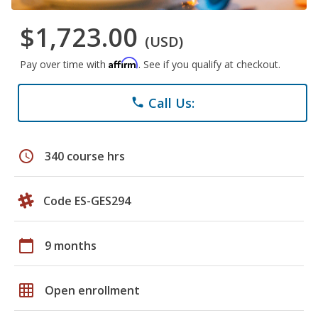
$1,723.00
(USD)
Affirm
Pay over time with
. See if you qualify at checkout.
Call Us:
phone
schedule
340 course hrs
Code ES-GES294
calendar_today
9 months
grid_on
Open enrollment