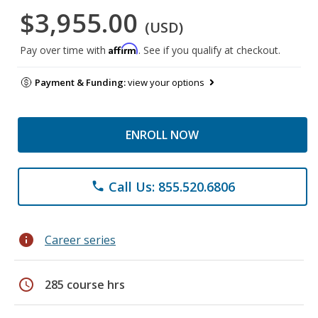
$3,955.00
(USD)
Affirm
Pay over time with
. See if you qualify at checkout.
Payment & Funding:
view your options
ENROLL NOW
Call Us: 855.520.6806
phone
info
Career series
schedule
285 course hrs