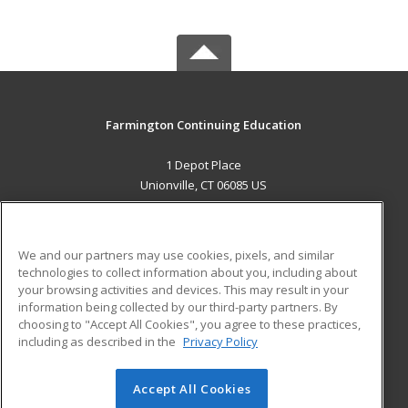
Farmington Continuing Education
1 Depot Place
Unionville, CT 06085 US
MAIN CONTENT
Career Training
We and our partners may use cookies, pixels, and similar
technologies to collect information about you, including about
ADDITIONAL RESOURCES
your browsing activities and devices. This may result in your
information being collected by our third-party partners. By
Military
Student Blog
choosing to "Accept All Cookies", you agree to these practices,
Financial Assistance
including as described in the
Privacy Policy
Help
Accept All Cookies
© 2026 ed2go, a division of Cengage Learning. All rights