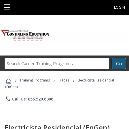
☰
LOGIN
Search
Go
Career
Training
›
›
›
Programs
Training Programs
Trades
Electricista Residencial
(EnGen)
phone
Call Us: 855.520.6806
Electricista Residencial (EnGen)