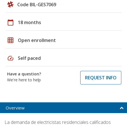
Code BIL-GES7069
calendar_today
18 months
grid_on
Open enrollment
speed
Self paced
Have a question?
REQUEST INFO
We're here to help
Overview
La demanda de electricistas residenciales calificados