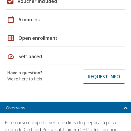
Voucher included
calendar_today
6 months
grid_on
Open enrollment
speed
Self paced
Have a question?
REQUEST INFO
We're here to help
Overview
Este curso completamente en línea lo preparará para
exam de Certified Personal Trainer (CPT) ofrecido por