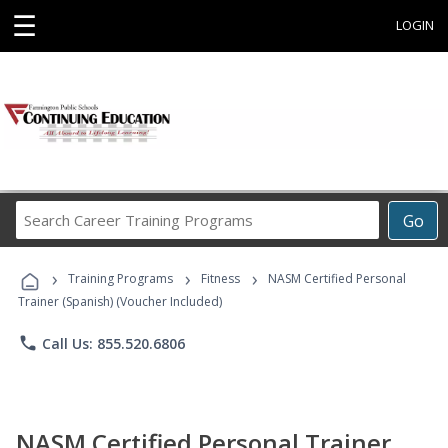
☰
LOGIN
Search
Go
Career
Training
›
›
›
Programs
Training Programs
Fitness
NASM Certified Personal
Trainer (Spanish) (Voucher Included)
phone
Call Us: 855.520.6806
NASM Certified Personal Trainer