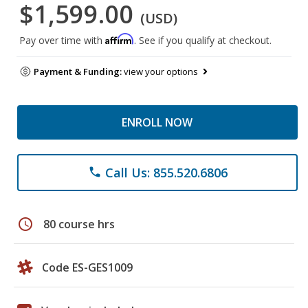
$1,599.00
(USD)
Affirm
Pay over time with
. See if you qualify at checkout.
Payment & Funding:
view your options
ENROLL NOW
Call Us: 855.520.6806
phone
schedule
80 course hrs
Code ES-GES1009