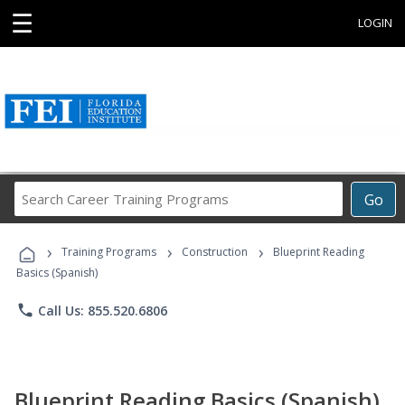
☰
LOGIN
Search
Go
Career
Training
›
›
›
Programs
Training Programs
Construction
Blueprint Reading
Basics (Spanish)
phone
Call Us: 855.520.6806
Blueprint Reading Basics (Spanish)