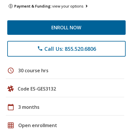
Payment & Funding:
view your options
ENROLL NOW
Call Us: 855.520.6806
phone
schedule
30 course hrs
Code ES-GES3132
calendar_today
3 months
grid_on
Open enrollment