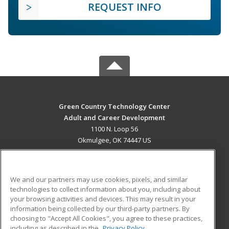
REQUEST INFO
Green Country Technology Center
Adult and Career Development
1100 N. Loop 56
Okmulgee, OK 74447 US
MAIN CONTENT
Career Training
We and our partners may use cookies, pixels, and similar
technologies to collect information about you, including about
ADDITIONAL RESOURCES
your browsing activities and devices. This may result in your
information being collected by our third-party partners. By
Military
Student Blog
choosing to "Accept All Cookies", you agree to these practices,
Financial Assistance
including as described in the
Privacy Policy