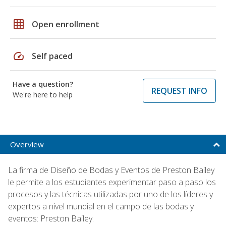
grid_on
Open enrollment
speed
Self paced
Have a question?
REQUEST INFO
We're here to help
Overview
La firma de Diseño de Bodas y Eventos de Preston Bailey
le permite a los estudiantes experimentar paso a paso los
procesos y las técnicas utilizadas por uno de los líderes y
expertos a nivel mundial en el campo de las bodas y
eventos: Preston Bailey.