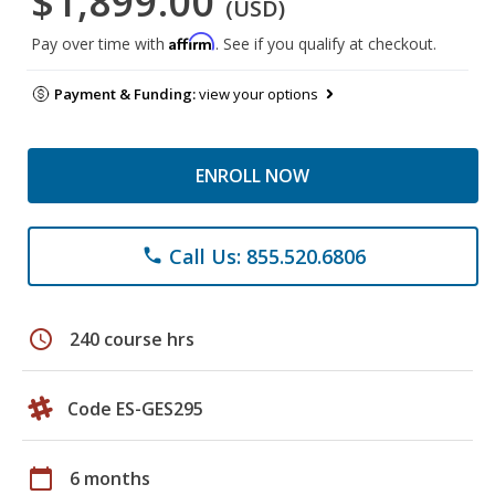
$1,899.00
(USD)
Affirm
Pay over time with
. See if you qualify at checkout.
Payment & Funding:
view your options
ENROLL NOW
Call Us: 855.520.6806
phone
schedule
240 course hrs
Code ES-GES295
calendar_today
6 months