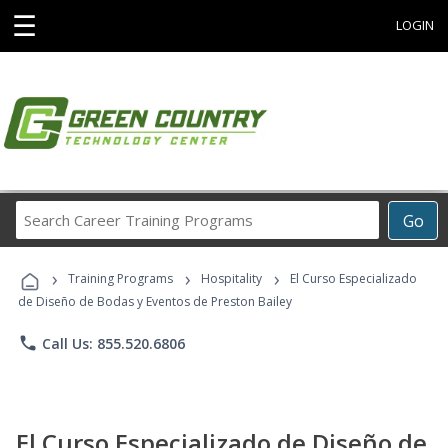
☰
LOGIN
Search
Go
Career
Training
›
›
›
Programs
Training Programs
Hospitality
El Curso Especializado
de Diseño de Bodas y Eventos de Preston Bailey
phone
Call Us: 855.520.6806
El Curso Especializado de Diseño de