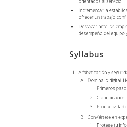
orientados al servicio
Incrementar la estabilid
ofrecer un trabajo confi
Destacar ante los emplea
desempeño del equipo y 
Syllabus
Alfabetización y segurida
Domina lo digital: 
Primeros pasos
Comunicación di
Productividad 
Conviértete en expe
Protege tu inf