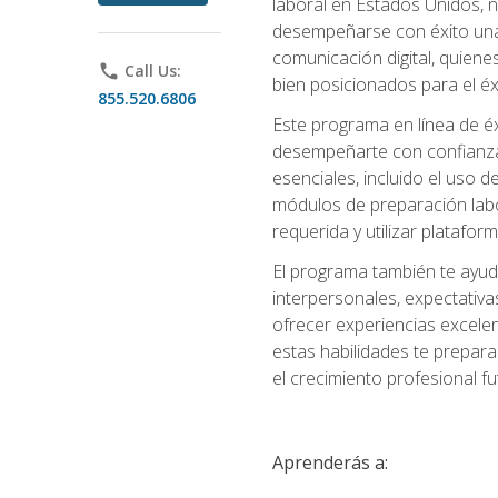
laboral en Estados Unidos, 
desempeñarse con éxito una v
comunicación digital, quiene
phone
Call Us:
bien posicionados para el éx
855.520.6806
Este programa en línea de é
desempeñarte con confianza e
esenciales, incluido el uso 
módulos de preparación labo
requerida y utilizar platafo
El programa también te ayud
interpersonales, expectativas
ofrecer experiencias excelen
estas habilidades te prepara
el crecimiento profesional fu
Aprenderás a: