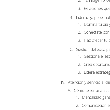
Tu imagen profe
Relaciones que
Liderazgo personal 
Domina tu día y
Conéctate con 
Haz crecer tu 
Gestión del éxito p
Gestiona el est
Crea oportunid
Lidera estraté
Atención y servicio al cl
Cómo tener una acti
Mentalidad gana
Comunicación ef