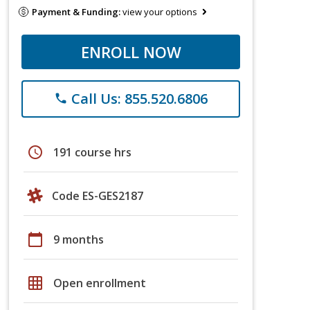
Payment & Funding:
view your options
ENROLL NOW
Call Us: 855.520.6806
phone
schedule
191 course hrs
Code ES-GES2187
calendar_today
9 months
grid_on
Open enrollment