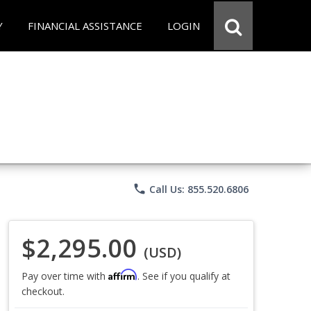
Y
FINANCIAL ASSISTANCE
LOGIN
phone
Call Us: 855.520.6806
$2,295.00
(USD)
Affirm
Pay over time with
. See if you qualify at
checkout.