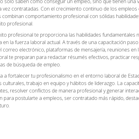
no solo saben cómo conseguir un empleo, sino que tienen una ve
ez contratadas. Con el crecimiento continuo de los empleos en 
s combinan comportamiento profesional con sólidas habilidades
ito profesional.
xito profesional te proporciona las habilidades fundamentales
n la fuerza laboral actual. A través de una capacitación paso a
del correo electrónico, plataformas de mensajería, reuniones en 
ral te preparan para redactar résumés efectivos, practicar res
rmas de búsqueda de empleo.
a a fortalecer tu profesionalismo en el entorno laboral de Es
 culturales, trabajo en equipo y hábitos de liderazgo. La capaci
tes, resolver conflictos de manera profesional y generar interac
n para postularte a empleos, ser contratado más rápido, destac
turo.