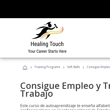
›
›
›
Training Programs
Soft Skills
Consigue Empleo
Consigue Empleo y T
Trabajo
Este curso de autoaprendizaje te enseña alfabeti