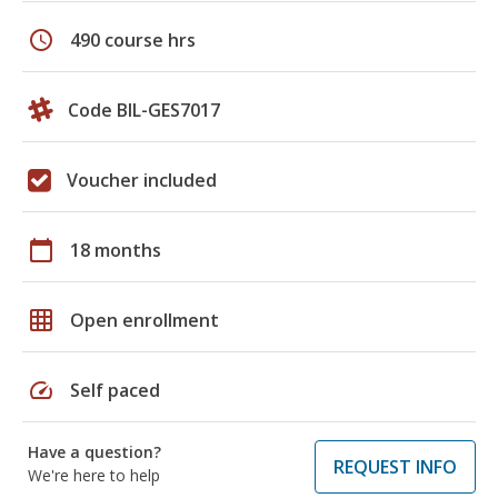
schedule
490 course hrs
Code BIL-GES7017
Voucher included
calendar_today
18 months
grid_on
Open enrollment
speed
Self paced
Have a question?
REQUEST INFO
We're here to help