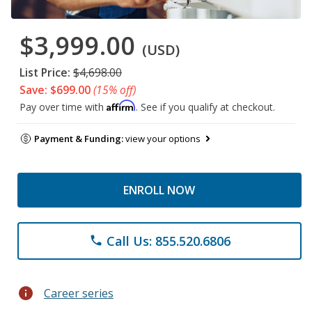
$3,999.00
(USD)
List Price:
$4,698.00
Save: $699.00
(15% off)
Affirm
Pay over time with
. See if you qualify at checkout.
Payment & Funding:
view your options
ENROLL NOW
Call Us: 855.520.6806
phone
info
Career series