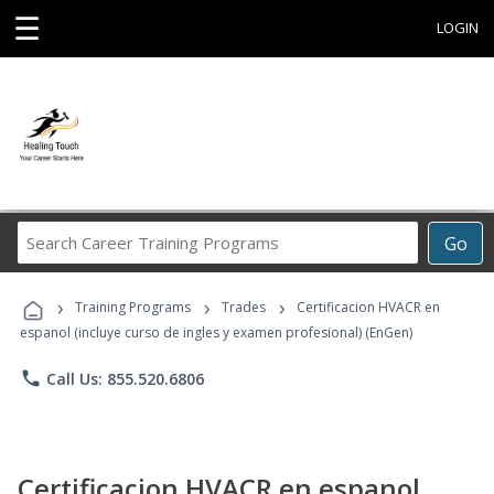
☰
LOGIN
Search
Go
Career
Training
›
›
›
Programs
Training Programs
Trades
Certificacion HVACR en
espanol (incluye curso de ingles y examen profesional) (EnGen)
phone
Call Us: 855.520.6806
Certificacion HVACR en espanol