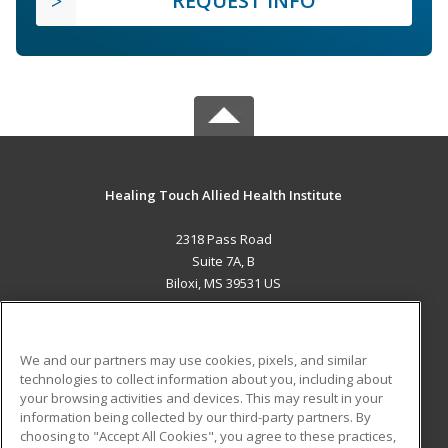
REQUEST INFO
Healing Touch Allied Health Institute
2318 Pass Road
Suite 7A, B
Biloxi, MS 39531 US
MAIN CONTENT
Career Training
We and our partners may use cookies, pixels, and similar
technologies to collect information about you, including about
ADDITIONAL RESOURCES
your browsing activities and devices. This may result in your
information being collected by our third-party partners. By
Military
Student Blog
choosing to "Accept All Cookies", you agree to these practices,
Financial Assistance