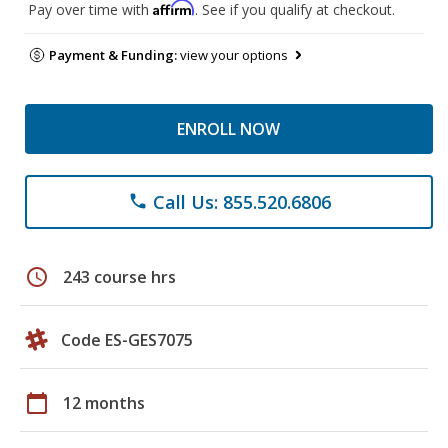
Affirm
Pay over time with
. See if you qualify at checkout.
Payment & Funding:
view your options
ENROLL NOW
Call Us: 855.520.6806
phone
schedule
243 course hrs
Code ES-GES7075
calendar_today
12 months