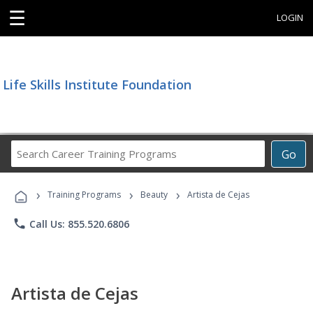
☰
LOGIN
Life Skills Institute Foundation
Search
Go
Career
Training
›
›
›
Programs
Training Programs
Beauty
Artista de Cejas
phone
Call Us: 855.520.6806
Artista de Cejas