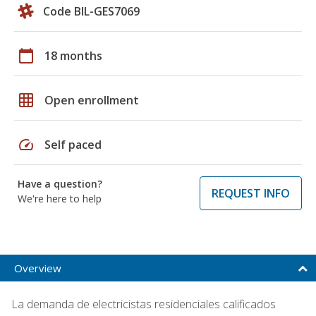
Code BIL-GES7069
calendar_today
18 months
grid_on
Open enrollment
speed
Self paced
Have a question?
REQUEST INFO
We're here to help
Overview
La demanda de electricistas residenciales calificados