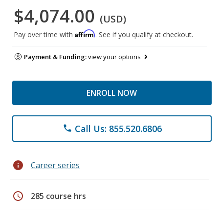
$4,074.00
(USD)
Affirm
Pay over time with
. See if you qualify at checkout.
Payment & Funding:
view your options
ENROLL NOW
Call Us: 855.520.6806
phone
info
Career series
schedule
285 course hrs