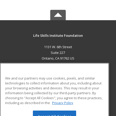
Life Skills Institute Foundation
1131 W. 6th Street
Suite 227
Ontario, CA 91762 US
MAIN CONTENT
Career Training
We and our partners may use cookies, pixels, and similar
technologies to collect information about you, including about
ADDITIONAL RESOURCES
your browsing activities and devices. This may result in your
information being collected by our third-party partners. By
Military
Student Blog
choosing to "Accept All Cookies", you agree to these practices,
Financial Assistance
including as described in the
Privacy Policy
Help