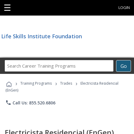
☰
LOGIN
Life Skills Institute Foundation
Search
Go
Career
Training
›
›
›
Programs
Training Programs
Trades
Electricista Residencial
(EnGen)
phone
Call Us: 855.520.6806
Electricista Residencial (EnGen)