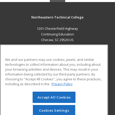
Northeastern Technical College
1201 Chesterfield Highway
Continuing Education
Cheraw, SC 29520 US
MAIN CONTENT
Career Training
We and our partners may use cookies, pixels, and similar
technologies to collect information about you, including about
ADDITIONAL RESOURCES
your browsing activities and devices. This may result in your
information being collected by our third-party partners. By
Military
Student Blog
choosing to "Accept All Cookies", you agree to these practices,
Financial Assistance
including as described in the
Privacy Policy
Help
Accept All Cookies
© 2026 ed2go, a division of Cengage Learning. All rights
reserved. The material on this site cannot be reproduced or
redistributed unless you have obtained prior written
Cookies Settings