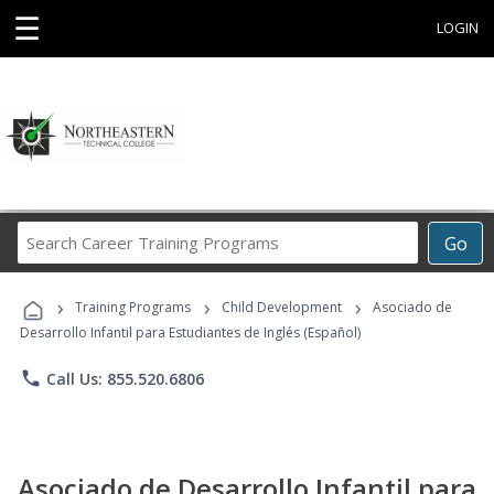
☰
LOGIN
Search
Go
Career
Training
›
›
›
Programs
Training Programs
Child Development
Asociado de
Desarrollo Infantil para Estudiantes de Inglés (Español)
phone
Call Us: 855.520.6806
Asociado de Desarrollo Infantil para