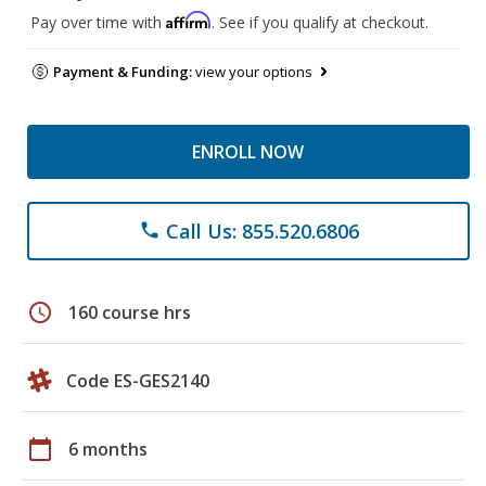
Affirm
Pay over time with
. See if you qualify at checkout.
Payment & Funding:
view your options
ENROLL NOW
Call Us: 855.520.6806
phone
schedule
160 course hrs
Code ES-GES2140
calendar_today
6 months