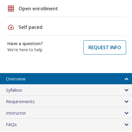
grid_on
Open enrollment
speed
Self paced
Have a question?
REQUEST INFO
We're here to help
Overview
Syllabus
Requirements
Instructor
FAQs