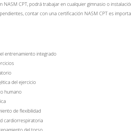
ción NASM CPT, podrá trabajar en cualquier gimnasio o instalaci
endientes, contar con una certificación NASM CPT es important
el entrenamiento integrado
rcicios
atorio
tica del ejercicio
nto humano
ica
ento de flexibilidad
d cardiorrespiratoria
renamiento del torso