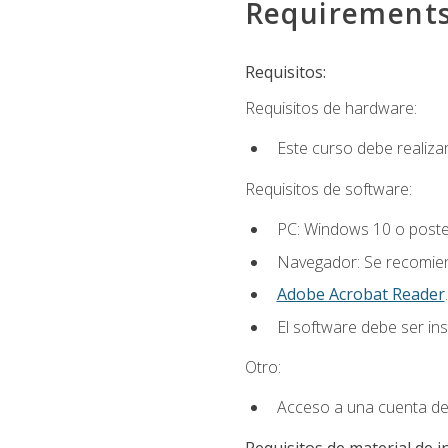
Requirement
Requisitos:
Requisitos de hardware:
Este curso debe realiz
Requisitos de software:
PC: Windows 10 o poster
Navegador: Se recomiend
Adobe Acrobat Reader
.
El software debe ser in
Otro:
Acceso a una cuenta de
Requisitos de material de i