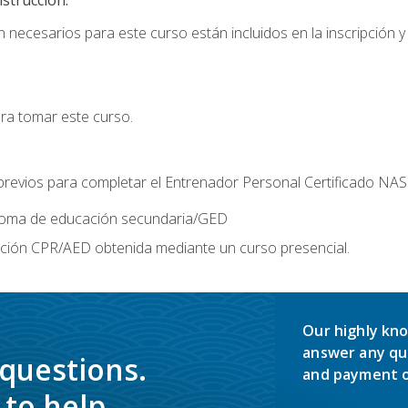
 necesarios para este curso están incluidos en la inscripción y 
ara tomar este curso.
 previos para completar el Entrenador Personal Certificado NA
ploma de educación secundaria/GED
ación CPR/AED obtenida mediante un curso presencial.
Our highly kno
answer any qu
 questions.
and payment o
to help.