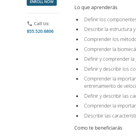
ENROLL NOW
Lo que aprenderás
Definir los componente
phone
Call Us:
Describir la estructura 
855.520.6806
Comprender los métodos
Comprender la biomecán
Definir y comprender la 
Definir y describir los
Comprender la importanci
entrenamiento de velocid
Definir y describir las 
Comprender la importanc
Describir las característ
Como te beneficiarás