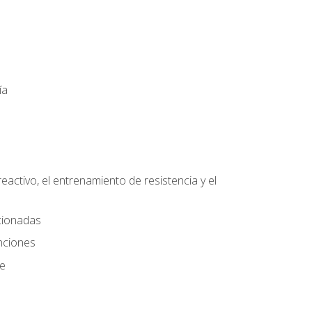
ía
eactivo, el entrenamiento de resistencia y el
ccionadas
nciones
te