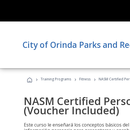
City of Orinda Parks and R
›
›
›
Training Programs
Fitness
NASM Certified Per
NASM Certified Perso
(Voucher Included)
Este curso le enseñará los conceptos básicos del