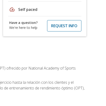
speed
Self paced
Have a question?
REQUEST INFO
We're here to help
CPT) ofrecido por National Academy of Sports
cicio hasta la relación con los clientes y el
elo de entrenamiento de rendimiento óptimo (OPT),