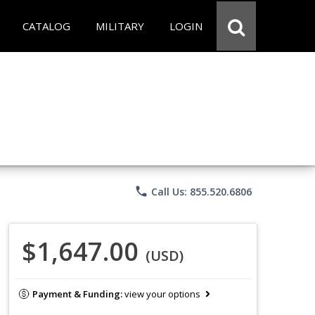
CATALOG
MILITARY
LOGIN
phone
Call Us: 855.520.6806
$1,647.00
(USD)
Payment & Funding:
view your options