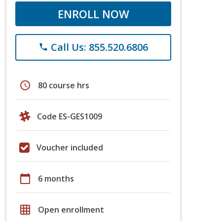
ENROLL NOW
Call Us: 855.520.6806
phone
schedule
80 course hrs
Code ES-GES1009
Voucher included
calendar_today
6 months
grid_on
Open enrollment