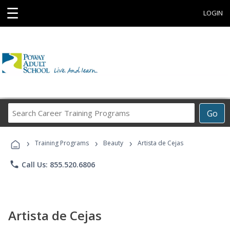
☰
LOGIN
Search
Go
Career
Training
›
›
›
Programs
Training Programs
Beauty
Artista de Cejas
phone
Call Us: 855.520.6806
Artista de Cejas