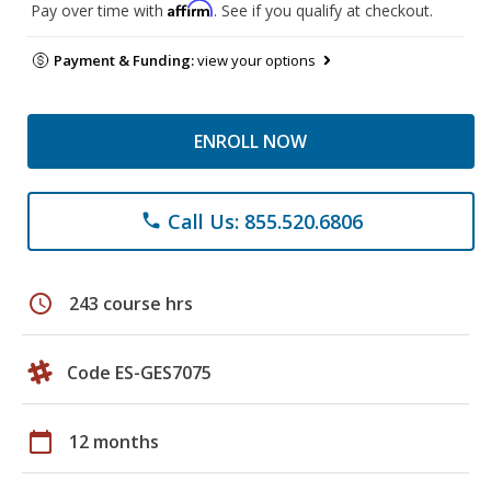
Affirm
Pay over time with
. See if you qualify at checkout.
Payment & Funding:
view your options
ENROLL NOW
Call Us: 855.520.6806
phone
schedule
243 course hrs
Code ES-GES7075
calendar_today
12 months