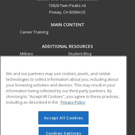
13626 Twin Peaks rd.
Poway, CA 92064 US
MAIN CONTENT
Career Training
ADDITIONAL RESOURCES
Military
Student Blog
Financial Assistance
Help
We and our partners may use cookies, pixels, and similar
technologies to collect information about you, including about
ed2go partners with this academic institution to provide
your browsing activities and devices. This may result in your
best-in-class non-credit online continuing education courses
information being collected by our third-party partners. By
that empower today’s workforce with relevant and
choosing to "Accept All Cookies", you agree to these practices,
transferable skills needed for career growth in high-demand
including as described in the
Privacy Policy
fields.
Accept All Cookies
© 2026 ed2go, a division of Cengage Learning. All rights
reserved. The material on this site cannot be reproduced or
redistributed unless you have obtained prior written
Cookies Settings