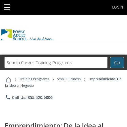
☰
LOGIN
Search
Go
Career
Training
›
›
›
Programs
Training Programs
Small Business
Emprendimiento: De
la Idea al Negocio
phone
Call Us: 855.520.6806
Emprendimiento: De la Idea al