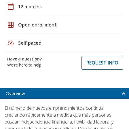
calendar_today
12 months
grid_on
Open enrollment
speed
Self paced
Have a question?
REQUEST INFO
We're here to help
Overview
El número de nuevos emprendimientos continúa
creciendo rápidamente a medida que más personas
buscan independencia financiera, flexibilidad laboral y
oportunidades de negocio en línea. Desde proyectos