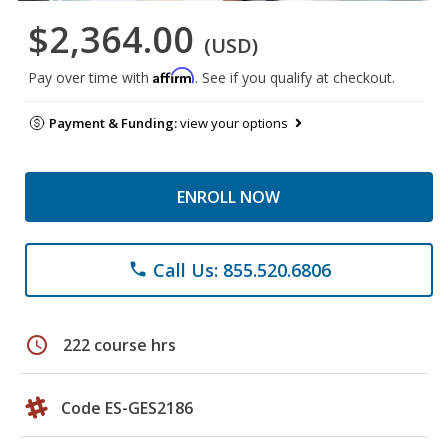
$2,364.00
(USD)
Affirm
Pay over time with
. See if you qualify at checkout.
Payment & Funding:
view your options
ENROLL NOW
Call Us: 855.520.6806
phone
schedule
222 course hrs
Code ES-GES2186