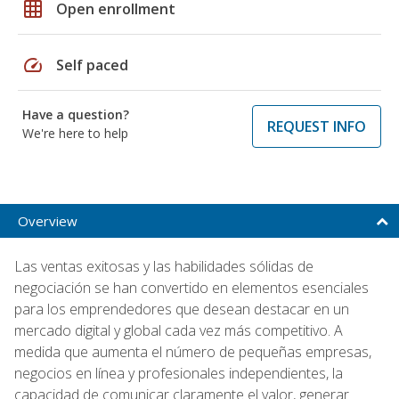
grid_on
Open enrollment
speed
Self paced
Have a question?
REQUEST INFO
We're here to help
Overview
Las ventas exitosas y las habilidades sólidas de
negociación se han convertido en elementos esenciales
para los emprendedores que desean destacar en un
mercado digital y global cada vez más competitivo. A
medida que aumenta el número de pequeñas empresas,
negocios en línea y profesionales independientes, la
capacidad de comunicar claramente el valor, generar