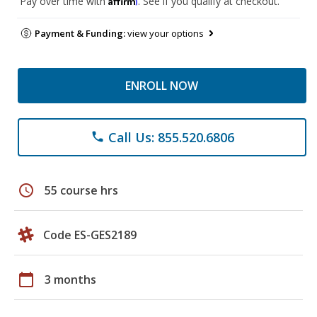
Pay over time with
. See if you qualify at checkout.
Payment & Funding:
view your options
ENROLL NOW
Call Us: 855.520.6806
phone
schedule
55 course hrs
Code ES-GES2189
calendar_today
3 months