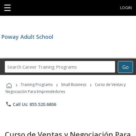
☰
LOGIN
Poway Adult School
Search
Go
Career
Training
›
›
›
Programs
Training Programs
Small Business
Curso de Ventas y
Negociación Para Emprendedores
phone
Call Us: 855.520.6806
Curso de Ventas y Negociación Para