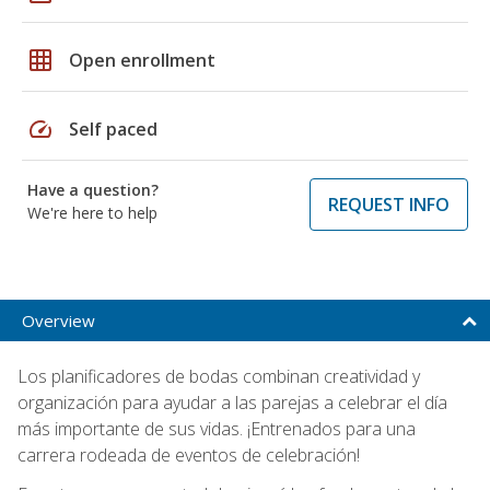
grid_on
Open enrollment
speed
Self paced
Have a question?
REQUEST INFO
We're here to help
Overview
Los planificadores de bodas combinan creatividad y
organización para ayudar a las parejas a celebrar el día
más importante de sus vidas. ¡Entrenados para una
carrera rodeada de eventos de celebración!