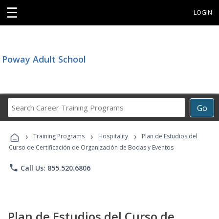
☰
LOGIN
Poway Adult School
Search
Go
Career
Training
›
›
›
Programs
Training Programs
Hospitality
Plan de Estudios del
Curso de Certificación de Organización de Bodas y Eventos
phone
Call Us: 855.520.6806
Plan de Estudios del Curso de