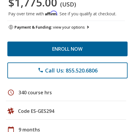
$1,775.00
(USD)
Affirm
Pay over time with
. See if you qualify at checkout.
Payment & Funding:
view your options
ENROLL NOW
Call Us: 855.520.6806
phone
schedule
340 course hrs
Code ES-GES294
calendar_today
9 months