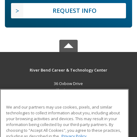
REQUEST INFO
River Bend Career & Technology Center
36 Oxbow Drive
Bradford, VT 05033 US
MAIN CONTENT
We and our partners may use cookies, pixels, and similar
Career Training
technologies to collect information about you, including about
your browsing activities and devices. This may result in your
information being collected by our third-party partners. By
ADDITIONAL RESOURCES
choosing to "Accept All Cookies", you agree to these practices,
Military
Student Blog
including as described in the
Privacy Policy