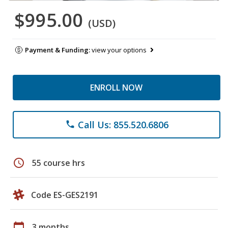
$995.00
(USD)
Payment & Funding:
view your options
ENROLL NOW
Call Us: 855.520.6806
phone
schedule
55 course hrs
Code ES-GES2191
calendar_today
3 months