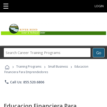
☰
LOGIN
Search
Go
Career
Training
›
›
›
Programs
Training Programs
Small Business
Educacion
Financiera Para Emprendedores
phone
Call Us: 855.520.6806
Educacion Financiera Para