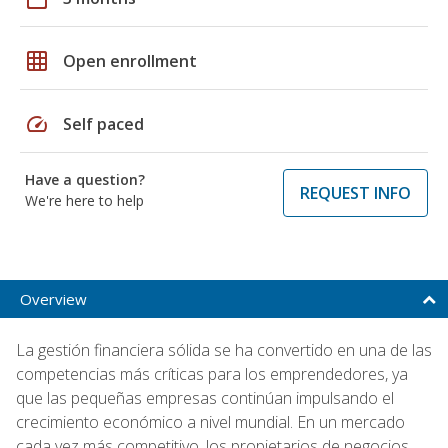
grid_on
Open enrollment
speed
Self paced
Have a question?
REQUEST INFO
We're here to help
Overview
La gestión financiera sólida se ha convertido en una de las
competencias más críticas para los emprendedores, ya
que las pequeñas empresas continúan impulsando el
crecimiento económico a nivel mundial. En un mercado
cada vez más competitivo, los propietarios de negocios