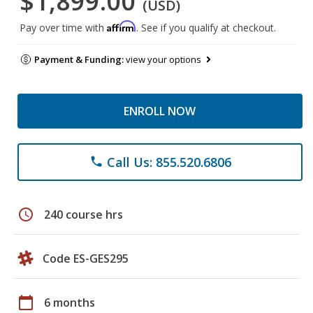
$1,899.00
(USD)
Affirm
Pay over time with
. See if you qualify at checkout.
Payment & Funding:
view your options
ENROLL NOW
Call Us: 855.520.6806
phone
schedule
240 course hrs
Code ES-GES295
calendar_today
6 months