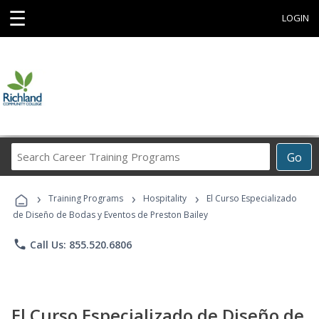
☰
LOGIN
Search
Go
Career
Training
›
›
›
Programs
Training Programs
Hospitality
El Curso Especializado
de Diseño de Bodas y Eventos de Preston Bailey
phone
Call Us: 855.520.6806
El Curso Especializado de Diseño de