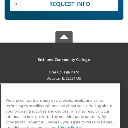
REQUEST INFO
Richland Community College
One College Park
Decatur, IL 62521 US
MAIN CONTENT
Career Training
We and our partners may use cookies, pixels, and similar
technologies to collect information about you, including about
ADDITIONAL RESOURCES
your browsing activities and devices. This may result in your
information being collected by our third-party partners. By
Military
Student Blog
choosing to "Accept All Cookies", you agree to these practices,
Financial Assistance
including as described in the
Privacy Policy