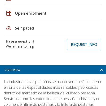
grid_on
Open enrollment
speed
Self paced
Have a question?
REQUEST INFO
We're here to help
Overview
La industria de las pestañas se ha convertido rápidamente
en una de las especialidades más rentables y solicitadas
dentro del mercado de la belleza y el cuidado personal.
Servicios como las extensiones de pestañas clásicas y de
volumen, el lifting de pestañas y la tintura de pestañas