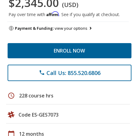
$2,345.00
(USD)
Affirm
Pay over time with
. See if you qualify at checkout.
Payment & Funding:
view your options
ENROLL NOW
Call Us: 855.520.6806
phone
schedule
228 course hrs
Code ES-GES7073
calendar_today
12 months