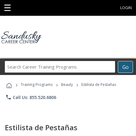
☰
LOGIN
Search
Go
Career
Training
›
›
›
Programs
Training Programs
Beauty
Estilista de Pestañas
phone
Call Us: 855.520.6806
Estilista de Pestañas