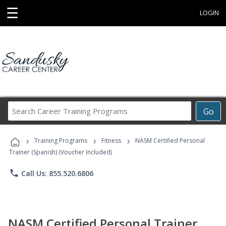
☰
LOGIN
Search
Go
Career
Training
›
›
›
Programs
Training Programs
Fitness
NASM Certified Personal
Trainer (Spanish) (Voucher Included)
phone
Call Us: 855.520.6806
NASM Certified Personal Trainer