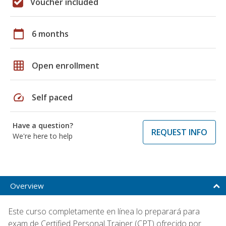
Voucher included
calendar_today
6 months
grid_on
Open enrollment
speed
Self paced
Have a question?
REQUEST INFO
We're here to help
Overview
Este curso completamente en línea lo preparará para
exam de Certified Personal Trainer (CPT) ofrecido por