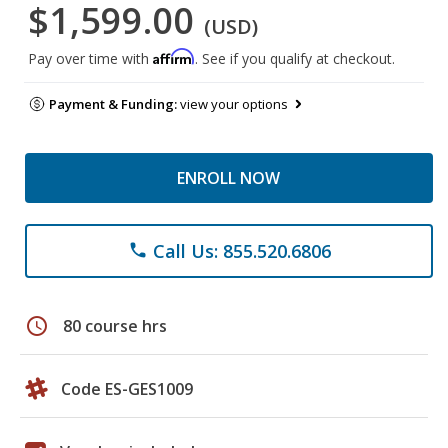
$1,599.00
(USD)
Affirm
Pay over time with
. See if you qualify at checkout.
Payment & Funding:
view your options
ENROLL NOW
Call Us: 855.520.6806
phone
schedule
80 course hrs
Code ES-GES1009