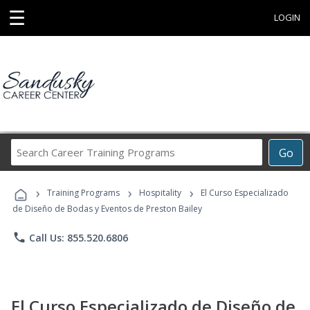
☰
LOGIN
Search
Go
Career
Training
›
›
›
Programs
Training Programs
Hospitality
El Curso Especializado
de Diseño de Bodas y Eventos de Preston Bailey
phone
Call Us: 855.520.6806
El Curso Especializado de Diseño de