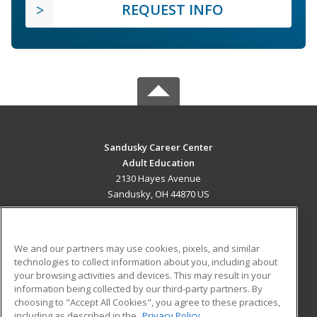
REQUEST INFO
Sandusky Career Center
Adult Education
2130 Hayes Avenue
Sandusky, OH 44870 US
MAIN CONTENT
Career Training
We and our partners may use cookies, pixels, and similar
technologies to collect information about you, including about
ADDITIONAL RESOURCES
your browsing activities and devices. This may result in your
information being collected by our third-party partners. By
Military
Student Blog
choosing to "Accept All Cookies", you agree to these practices,
Financial Assistance
including as described in the
Privacy Policy