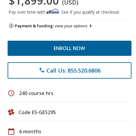
$1,899.00
(USD)
Affirm
Pay over time with
. See if you qualify at checkout.
Payment & Funding:
view your options
ENROLL NOW
Call Us: 855.520.6806
phone
schedule
240 course hrs
Code ES-GES295
calendar_today
6 months