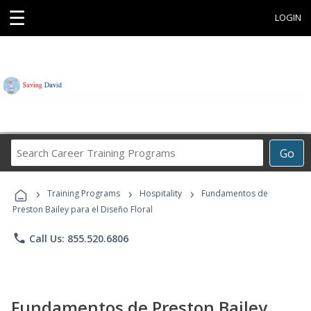
☰
LOGIN
Search
Go
Career
Training
›
›
›
Programs
Training Programs
Hospitality
Fundamentos de
Preston Bailey para el Diseño Floral
phone
Call Us: 855.520.6806
Fundamentos de Preston Bailey