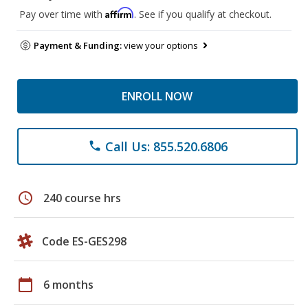
Affirm
Pay over time with
. See if you qualify at checkout.
Payment & Funding:
view your options
ENROLL NOW
Call Us: 855.520.6806
phone
schedule
240 course hrs
Code ES-GES298
calendar_today
6 months