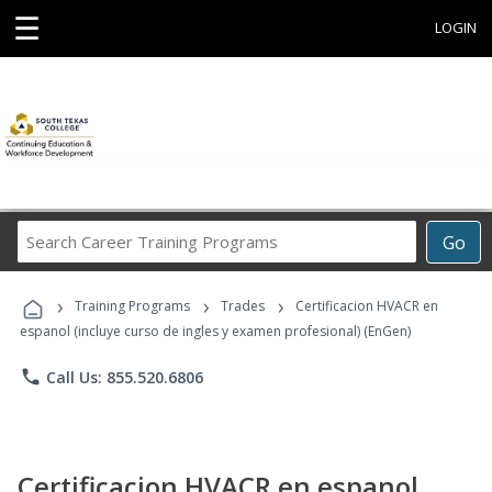
☰
LOGIN
Search
Go
Career
Training
›
›
›
Programs
Training Programs
Trades
Certificacion HVACR en
espanol (incluye curso de ingles y examen profesional) (EnGen)
phone
Call Us: 855.520.6806
Certificacion HVACR en espanol