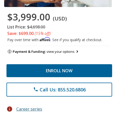
$3,999.00
(USD)
List Price:
$4,698.00
Save: $699.00
(15% off)
Affirm
Pay over time with
. See if you qualify at checkout.
Payment & Funding:
view your options
ENROLL NOW
Call Us: 855.520.6806
phone
info
Career series