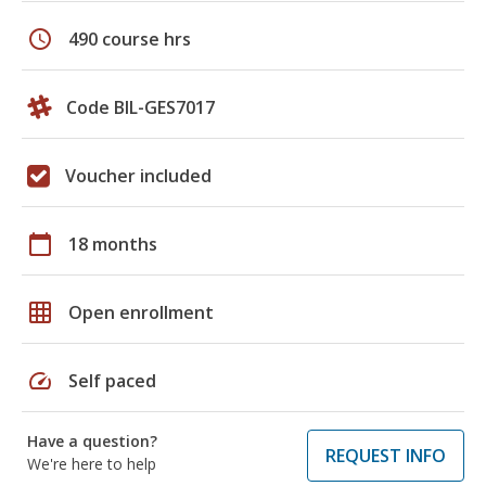
schedule
490 course hrs
Code BIL-GES7017
Voucher included
calendar_today
18 months
grid_on
Open enrollment
speed
Self paced
Have a question?
REQUEST INFO
We're here to help