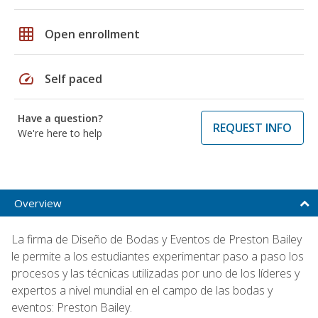
grid_on
Open enrollment
speed
Self paced
Have a question?
REQUEST INFO
We're here to help
Overview
La firma de Diseño de Bodas y Eventos de Preston Bailey
le permite a los estudiantes experimentar paso a paso los
procesos y las técnicas utilizadas por uno de los líderes y
expertos a nivel mundial en el campo de las bodas y
eventos: Preston Bailey.