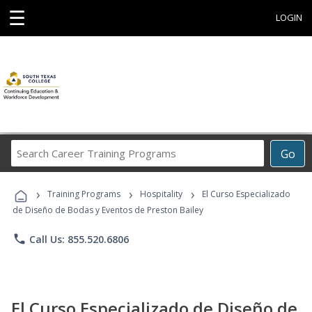
☰
LOGIN
Search
Go
Career
Training
›
›
›
Programs
Training Programs
Hospitality
El Curso Especializado
de Diseño de Bodas y Eventos de Preston Bailey
phone
Call Us: 855.520.6806
El Curso Especializado de Diseño de