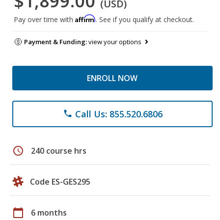
$1,899.00
(USD)
Affirm
Pay over time with
. See if you qualify at checkout.
Payment & Funding:
view your options
ENROLL NOW
Call Us: 855.520.6806
phone
schedule
240 course hrs
Code ES-GES295
calendar_today
6 months