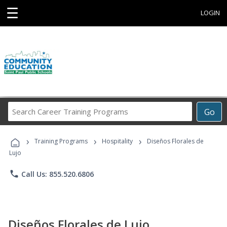
☰
LOGIN
Search
Go
Career
Training
›
›
›
Programs
Training Programs
Hospitality
Diseños Florales de
Lujo
phone
Call Us: 855.520.6806
Diseños Florales de Lujo