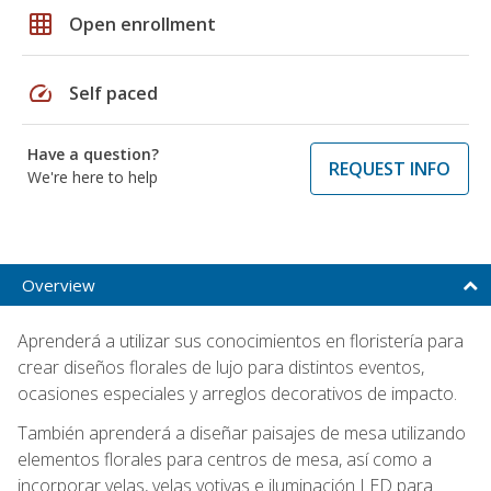
grid_on
Open enrollment
speed
Self paced
Have a question?
REQUEST INFO
We're here to help
Overview
Aprenderá a utilizar sus conocimientos en floristería para
crear diseños florales de lujo para distintos eventos,
ocasiones especiales y arreglos decorativos de impacto.
También aprenderá a diseñar paisajes de mesa utilizando
elementos florales para centros de mesa, así como a
incorporar velas, velas votivas e iluminación LED para