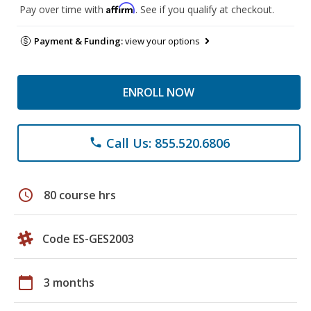
Affirm
Pay over time with
. See if you qualify at checkout.
Payment & Funding:
view your options
ENROLL NOW
Call Us: 855.520.6806
phone
schedule
80 course hrs
Code ES-GES2003
calendar_today
3 months