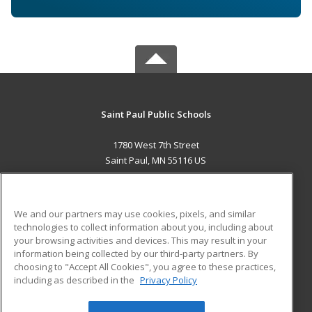
Saint Paul Public Schools
1780 West 7th Street
Saint Paul, MN 55116 US
MAIN CONTENT
Career Training
We and our partners may use cookies, pixels, and similar
technologies to collect information about you, including about
ADDITIONAL RESOURCES
your browsing activities and devices. This may result in your
information being collected by our third-party partners. By
Military
Student Blog
choosing to "Accept All Cookies", you agree to these practices,
Financial Assistance
including as described in the
Privacy Policy
Help