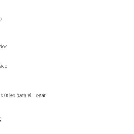
o
ados
sico
s útiles para el Hogar
s