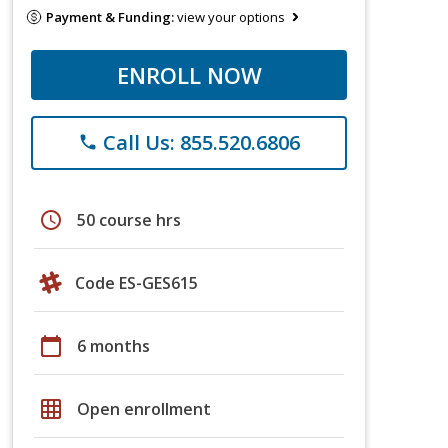
Payment & Funding:
view your options
ENROLL NOW
Call Us: 855.520.6806
phone
schedule
50 course hrs
Code ES-GES615
calendar_today
6 months
grid_on
Open enrollment