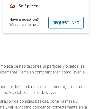
speed
Self paced
Have a question?
REQUEST INFO
We're here to help
mpieza de habitaciones, superficies y objetos, así
rrectamente. También comprenderán cómo lavar la
zando con los fundamentos de cómo organizar un
mpo y a elaborar listas de tareas.
eparación de comidas básicas, poner la mesa y
ría y vajilla, y cómo colocarlos correctamente en la