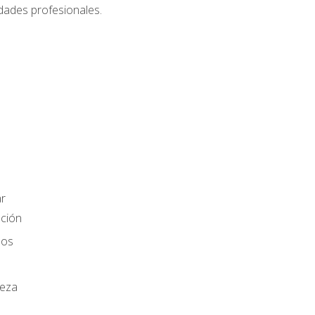
dades profesionales.
r
ación
los
ieza