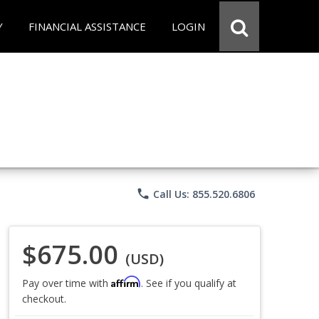
Y
FINANCIAL ASSISTANCE
LOGIN
phone
Call Us: 855.520.6806
$675.00
(USD)
Affirm
Pay over time with
. See if you qualify at
checkout.