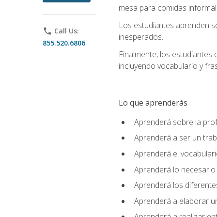
mesa para comidas informale
Los estudiantes aprenden so
phone
Call Us:
inesperados.
855.520.6806
Finalmente, los estudiantes 
incluyendo vocabulario y fras
Lo que aprenderás
Aprenderá sobre la profe
Aprenderá a ser un tra
Aprenderá el vocabulario
Aprenderá lo necesario 
Aprenderá los diferentes
Aprenderá a elaborar un
Aprenderá a realizar en