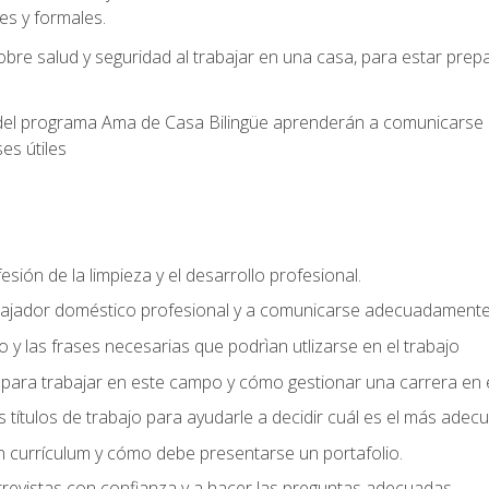
s y formales.
bre salud y seguridad al trabajar en una casa, para estar pre
del programa Ama de Casa Bilingüe aprenderán a comunicarse en 
es útiles
sión de la limpieza y el desarrollo profesional.
bajador doméstico profesional y a comunicarse adecuadament
 y las frases necesarias que podrìan utlizarse en el trabajo
para trabajar en este campo y cómo gestionar una carrera en e
 títulos de trabajo para ayudarle a decidir cuál es el más adec
 currículum y cómo debe presentarse un portafolio.
trevistas con confianza y a hacer las preguntas adecuadas.