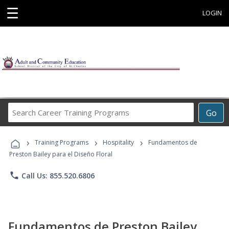
☰
LOGIN
Search
Go
Career
Training
›
›
›
Programs
Training Programs
Hospitality
Fundamentos de
Preston Bailey para el Diseño Floral
phone
Call Us: 855.520.6806
Fundamentos de Preston Bailey