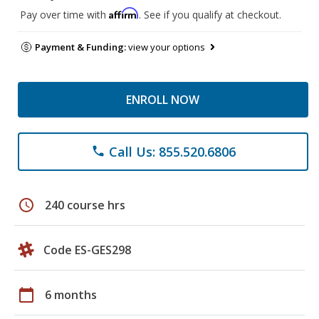
Affirm
Pay over time with
. See if you qualify at checkout.
Payment & Funding:
view your options
ENROLL NOW
Call Us: 855.520.6806
phone
schedule
240 course hrs
Code ES-GES298
calendar_today
6 months