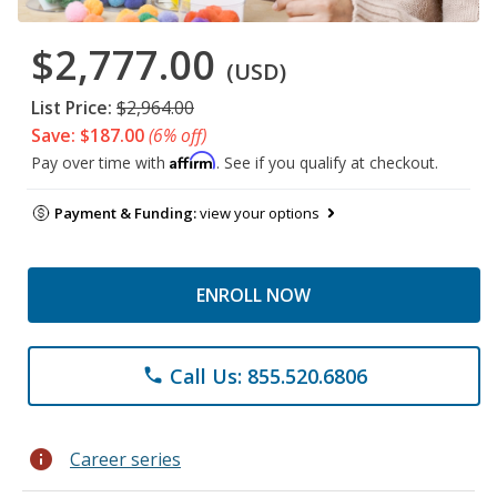
$2,777.00
(USD)
List Price:
$2,964.00
Save: $187.00
(6% off)
Affirm
Pay over time with
. See if you qualify at checkout.
Payment & Funding:
view your options
ENROLL NOW
Call Us: 855.520.6806
phone
info
Career series