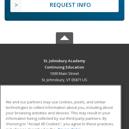
REQUEST INFO
St. Johnsbury Academy
Continuing Education
1000 Main Street
St. Johnsbury, VT 05871 US
MAIN CONTENT
Career Training
We and our partners may use cookies, pixels, and similar
technologies to collect information about you, including about
ADDITIONAL RESOURCES
your browsing activities and devices. This may result in your
information being collected by our third-party partners. By
Military
Student Blog
choosing to "Accept All Cookies", you agree to these practices,
Financial Assistance