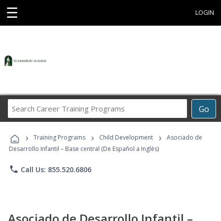
☰
LOGIN
Search
Go
Career
Training
›
›
›
Programs
Training Programs
Child Development
Asociado de
Desarrollo Infantil – Base central (De Español a Inglés)
phone
Call Us: 855.520.6806
Asociado de Desarrollo Infantil –