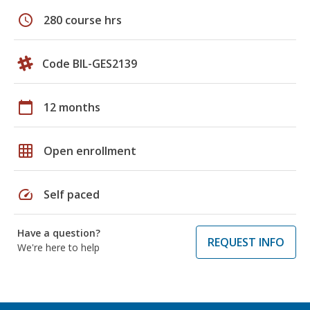
schedule
280 course hrs
Code BIL-GES2139
calendar_today
12 months
grid_on
Open enrollment
speed
Self paced
Have a question?
REQUEST INFO
We're here to help