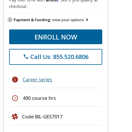
checkout.
Payment & Funding:
view your options
ENROLL NOW
Call Us: 855.520.6806
phone
info
Career series
schedule
490 course hrs
Code BIL-GES7017