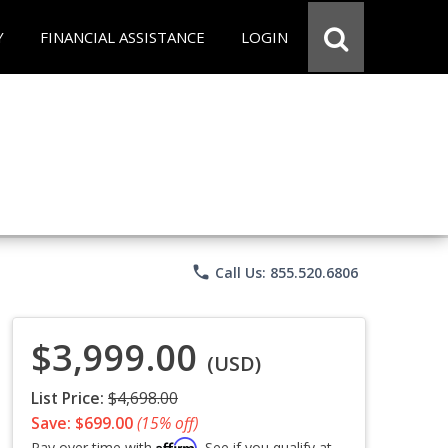
Y
FINANCIAL ASSISTANCE
LOGIN
phone
Call Us: 855.520.6806
$3,999.00
(USD)
List Price:
$4,698.00
Save: $699.00
(15% off)
Affirm
Pay over time with
. See if you qualify at