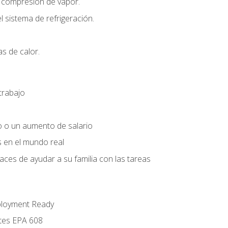
r compresión de vapor.
l sistema de refrigeración.
s de calor.
trabajo
o o un aumento de salario
s en el mundo real
es de ayudar a su familia con las tareas
ployment Ready
ntes EPA 608