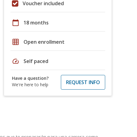
Voucher included
calendar_today
18 months
grid_on
Open enrollment
speed
Self paced
Have a question?
REQUEST INFO
We're here to help
ptos que te prepararán para una carrera como