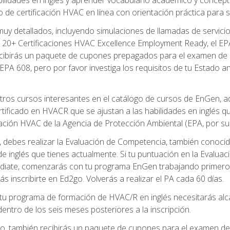
de certificación HVAC en línea con orientación práctica para se
uy detallados, incluyendo simulaciones de llamadas de servicio
 20+ Certificaciones HVAC Excellence Employment Ready, el EPA 
recibirás un paquete de cupones prepagados para el examen de
EPA 608, pero por favor investiga los requisitos de tu Estado a
ros cursos interesantes en el catálogo de cursos de EnGen, 
ificado en HVACR que se ajustan a las habilidades en inglés q
cación HVAC de la Agencia de Protección Ambiental (EPA, por sus 
debes realizar la Evaluación de Competencia, también conocida
 de inglés que tienes actualmente. Si tu puntuación en la Evalu
diate, comenzarás con tu programa EnGen trabajando primero e
ás inscribirte en Ed2go. Volverás a realizar el PA cada 60 días.
 programa de formación de HVAC/R en inglés necesitarás alcan
ntro de los seis meses posteriores a la inscripción.
d2go, también recibirás un paquete de cupones para el examen d