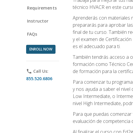
técnico HVACR en este curso 
Requirements
Aprenderás con materiales m
Instructor
prepararás para aprobar las
final de tu curso. También 
FAQs
y el examen de Certificación 
es el adecuado para ti.
ENROLL NOW
También tendrás acceso a ot
formación como Técnico Cert
de formación para la certifi
phone
Call Us:
855.520.6806
Para comenzar tu programa, 
y nos ayuda a saber el nivel
Low Intermediate, o Interme
nivel High Intermediate, podr
Para que puedas comenzar tu
evaluación de competencia de
Al finalizar el curso con E