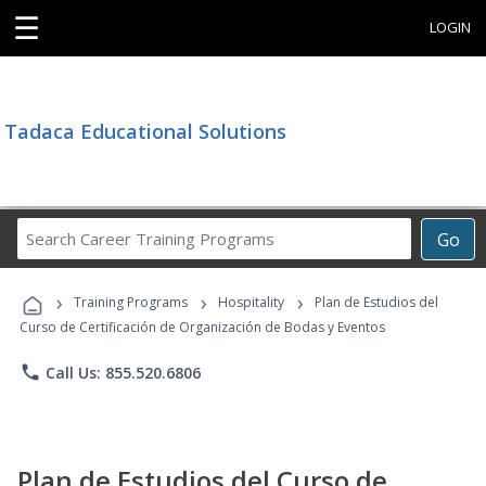
☰
LOGIN
Tadaca Educational Solutions
Search
Go
Career
Training
›
›
›
Programs
Training Programs
Hospitality
Plan de Estudios del
Curso de Certificación de Organización de Bodas y Eventos
phone
Call Us: 855.520.6806
Plan de Estudios del Curso de