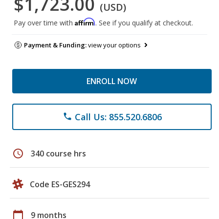
$1,723.00
(USD)
Affirm
Pay over time with
. See if you qualify at checkout.
Payment & Funding:
view your options
ENROLL NOW
Call Us: 855.520.6806
phone
schedule
340 course hrs
Code ES-GES294
calendar_today
9 months