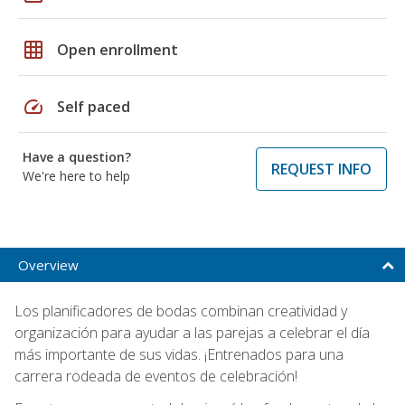
grid_on
Open enrollment
speed
Self paced
Have a question?
REQUEST INFO
We're here to help
Overview
Los planificadores de bodas combinan creatividad y
organización para ayudar a las parejas a celebrar el día
más importante de sus vidas. ¡Entrenados para una
carrera rodeada de eventos de celebración!