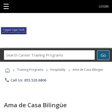
☰
LOGIN
Search
Go
Career
Training
›
›
›
Programs
Training Programs
Hospitality
Ama de Casa Bilingüe
phone
Call Us: 855.520.6806
Ama de Casa Bilingüe