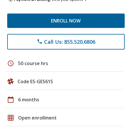
ENROLL NOW
Call Us: 855.520.6806
phone
schedule
50 course hrs
Code ES-GES615
calendar_today
6 months
grid_on
Open enrollment