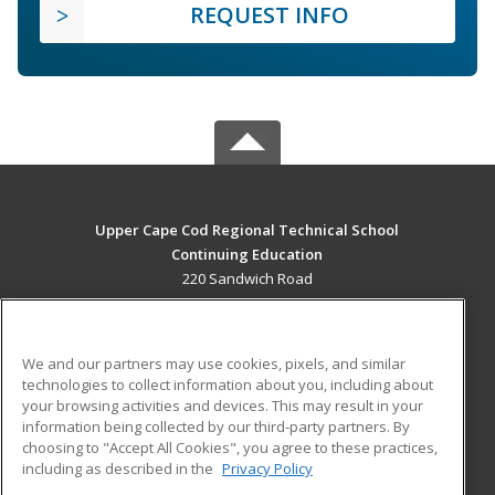
REQUEST INFO
Upper Cape Cod Regional Technical School
Continuing Education
220 Sandwich Road
Bourne, MA 02532 US
MAIN CONTENT
We and our partners may use cookies, pixels, and similar
Career Training
technologies to collect information about you, including about
your browsing activities and devices. This may result in your
information being collected by our third-party partners. By
ADDITIONAL RESOURCES
choosing to "Accept All Cookies", you agree to these practices,
Financial Assistance
Student Blog
including as described in the
Privacy Policy
Help