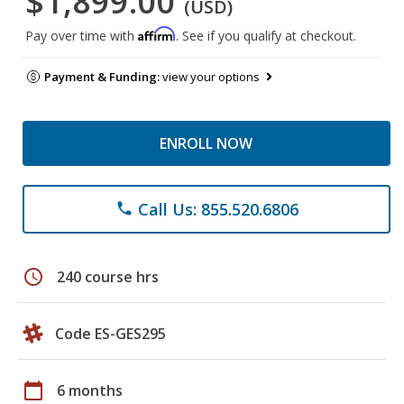
$1,899.00
(USD)
Affirm
Pay over time with
. See if you qualify at checkout.
Payment & Funding:
view your options
ENROLL NOW
Call Us: 855.520.6806
phone
schedule
240 course hrs
Code ES-GES295
calendar_today
6 months