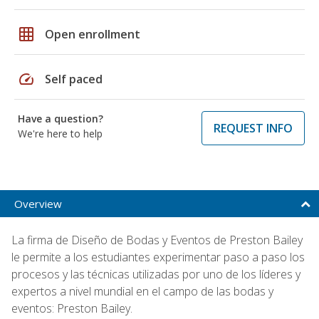
grid_on
Open enrollment
speed
Self paced
Have a question?
REQUEST INFO
We're here to help
Overview
La firma de Diseño de Bodas y Eventos de Preston Bailey
le permite a los estudiantes experimentar paso a paso los
procesos y las técnicas utilizadas por uno de los líderes y
expertos a nivel mundial en el campo de las bodas y
eventos: Preston Bailey.