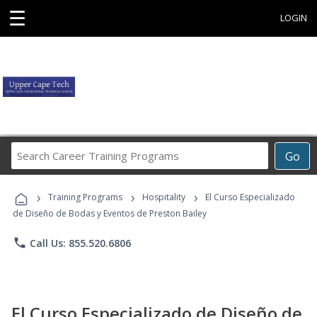
☰
LOGIN
Search
Go
Career
Training
›
›
›
Programs
Training Programs
Hospitality
El Curso Especializado
de Diseño de Bodas y Eventos de Preston Bailey
phone
Call Us: 855.520.6806
El Curso Especializado de Diseño de