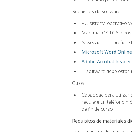
Requisitos de software:
PC: sistema operativo W
Mac: macOS 10.6 o post
Navegador: se prefiere 
Microsoft Word Online
Adobe Acrobat Reader
El software debe estar 
Otros:
Capacidad para utilizar
requiere un teléfono móv
de fin de curso.
Requisitos de materiales di
Los materiales didácticos req