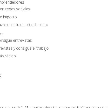
 emprendedores
en redes sociales
e impacto
az crecer tu emprendimiento
eo
onsigue entrevistas
evistas y consigue el trabajo
ás rápido
s
e en una PC, Mac, dispositivo Chromebook, teléfono inteligente