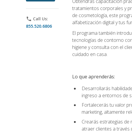
Obtendrás capacitación práctic
tratamientos corporales y pro
de cosmetología, este progra
phone
Call Us:
alfabetización digital y tus 
855.520.6806
El programa también introduc
tecnologías de contorno corp
higiene y consulta con el cl
cuidado en casa.
Lo que aprenderás:
Desarrollarás habilidades
ingreso a entornos de s
Fortalecerás tu valor p
marketing, altamente rele
Crearás estrategias de m
atraer clientes a través 