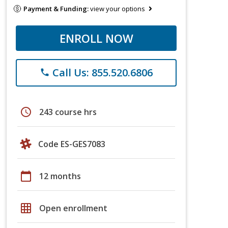
Payment & Funding:
view your options
ENROLL NOW
Call Us: 855.520.6806
phone
schedule
243 course hrs
Code ES-GES7083
calendar_today
12 months
grid_on
Open enrollment