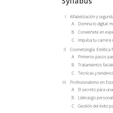
Syllabus
Alfabetización y segurida
Domina lo digital: 
Conviértete en expe
Impulsa tu carrera 
Cosmetología: Estética f
Primeros pasos par
Tratamientos facia
Técnicas y tendenc
Profesionalismo en Est
El secreto para un
Liderazgo personal 
Gestión del éxito p