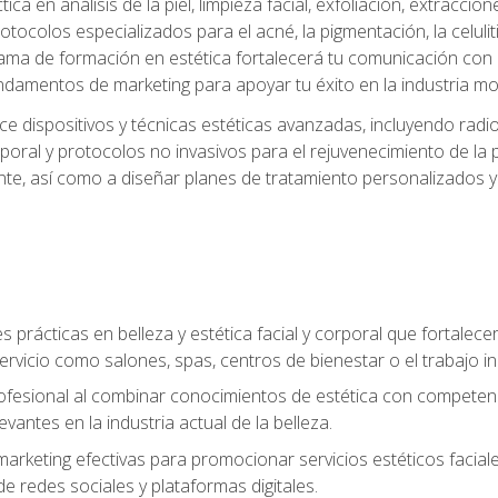
a en análisis de la piel, limpieza facial, exfoliación, extraccion
tocolos especializados para el acné, la pigmentación, la celulit
ma de formación en estética fortalecerá tu comunicación con lo
fundamentos de marketing para apoyar tu éxito en la industria mo
e dispositivos y técnicas estéticas avanzadas, incluyendo radio
oral y protocolos no invasivos para el rejuvenecimiento de la p
iente, así como a diseñar planes de tratamiento personalizados
 prácticas en belleza y estética facial y corporal que fortalecer
ervicio como salones, spas, centros de bienestar o el trabajo i
rofesional al combinar conocimientos de estética con competenci
vantes en la industria actual de la belleza.
arketing efectivas para promocionar servicios estéticos faciale
de redes sociales y plataformas digitales.