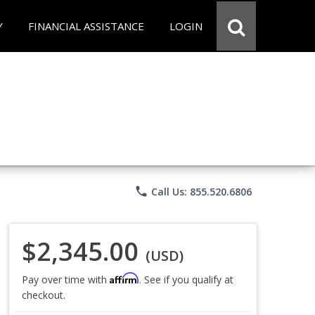
Y
FINANCIAL ASSISTANCE
LOGIN
phone
Call Us: 855.520.6806
$2,345.00
(USD)
Affirm
Pay over time with
. See if you qualify at
checkout.