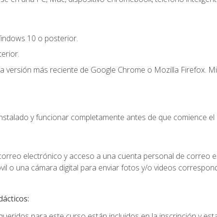
indows 10 o posterior.
erior.
la versión más reciente de Google Chrome o Mozilla Firefox. Mi
instalado y funcionar completamente antes de que comience el 
 correo electrónico y acceso a una cuenta personal de correo e
il o una cámara digital para enviar fotos y/o videos correspon
dácticos:
ueridos para este curso están incluidos en la inscripción y esta