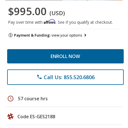
$995.00
(USD)
Affirm
Pay over time with
. See if you qualify at checkout.
Payment & Funding:
view your options
ENROLL NOW
Call Us: 855.520.6806
phone
schedule
57 course hrs
Code ES-GES2188