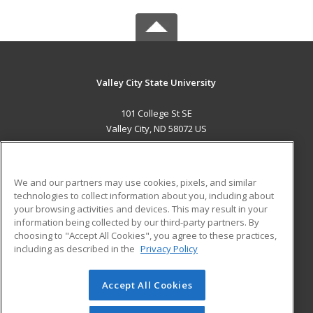
Valley City State University
101 College St SE
Valley City, ND 58072 US
MAIN CONTENT
Career Training
We and our partners may use cookies, pixels, and similar
technologies to collect information about you, including about
ADDITIONAL RESOURCES
your browsing activities and devices. This may result in your
information being collected by our third-party partners. By
Military
Student Blog
choosing to "Accept All Cookies", you agree to these practices,
Financial Assistance
including as described in the
Privacy Policy
Help
Accept All Cookies
© 2026 ed2go, a division of Cengage Learning. All rights
reserved. The material on this site cannot be reproduced or