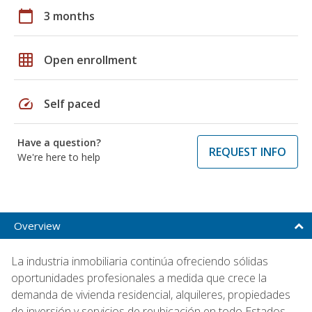
calendar_today
3 months
grid_on
Open enrollment
speed
Self paced
Have a question?
REQUEST INFO
We're here to help
Overview
La industria inmobiliaria continúa ofreciendo sólidas
oportunidades profesionales a medida que crece la
demanda de vivienda residencial, alquileres, propiedades
de inversión y servicios de reubicación en todo Estados