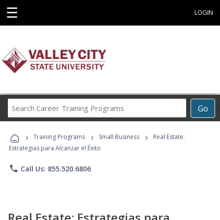
☰
LOGIN
Search
Go
Career
Training
›
›
›
Programs
Training Programs
Small Business
Real Estate:
Estrategias para Alcanzar el Éxito
phone
Call Us: 855.520.6806
Real Estate: Estrategias para