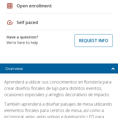
grid_on
Open enrollment
speed
Self paced
Have a question?
REQUEST INFO
We're here to help
Overview
Aprenderá a utilizar sus conocimientos en floristería para
crear diseños florales de lujo para distintos eventos,
ocasiones especiales y arreglos decorativos de impacto.
También aprenderá a diseñar paisajes de mesa utilizando
elementos florales para centros de mesa, así como a
incorporar velas, velas votivas e iluminación LED para