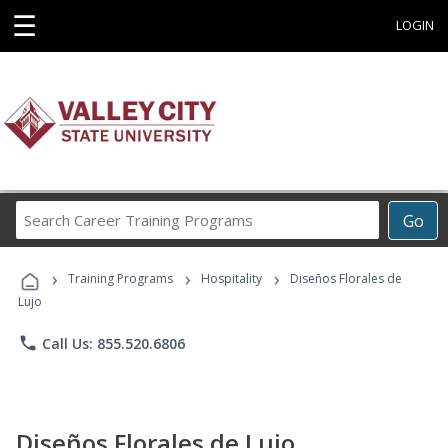
☰
LOGIN
Search
Go
Career
Training
›
›
›
Programs
Training Programs
Hospitality
Diseños Florales de
Lujo
phone
Call Us: 855.520.6806
Diseños Florales de Lujo