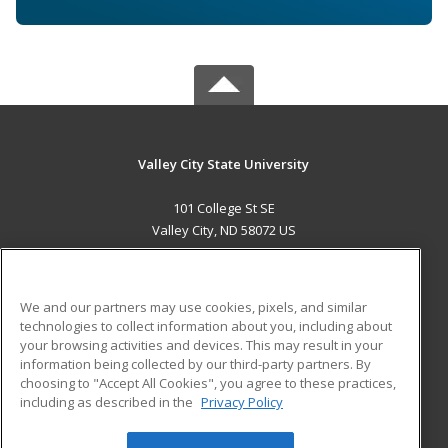
Valley City State University
101 College St SE
Valley City, ND 58072 US
MAIN CONTENT
Career Training
We and our partners may use cookies, pixels, and similar
technologies to collect information about you, including about
ADDITIONAL RESOURCES
your browsing activities and devices. This may result in your
information being collected by our third-party partners. By
Military
Student Blog
choosing to "Accept All Cookies", you agree to these practices,
Financial Assistance
including as described in the
Privacy Policy
Help