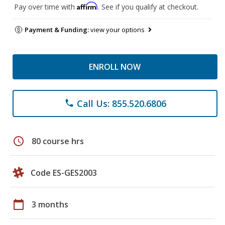
Affirm
Pay over time with
. See if you qualify at checkout.
Payment & Funding:
view your options
ENROLL NOW
Call Us: 855.520.6806
phone
schedule
80 course hrs
Code ES-GES2003
calendar_today
3 months