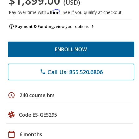
$1,899.00
(USD)
Affirm
Pay over time with
. See if you qualify at checkout.
Payment & Funding:
view your options
ENROLL NOW
Call Us: 855.520.6806
phone
schedule
240 course hrs
Code ES-GES295
calendar_today
6 months