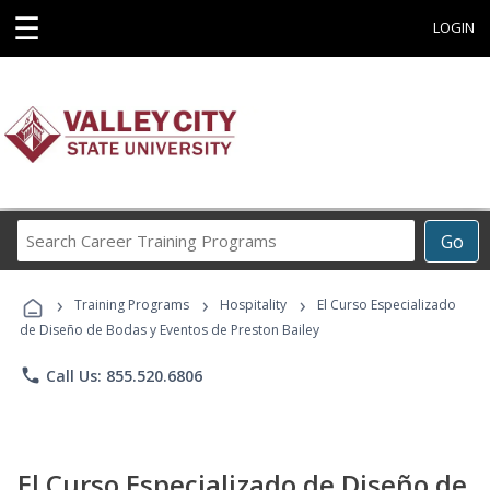
☰
LOGIN
Search
Go
Career
Training
›
›
›
Programs
Training Programs
Hospitality
El Curso Especializado
de Diseño de Bodas y Eventos de Preston Bailey
phone
Call Us: 855.520.6806
El Curso Especializado de Diseño de