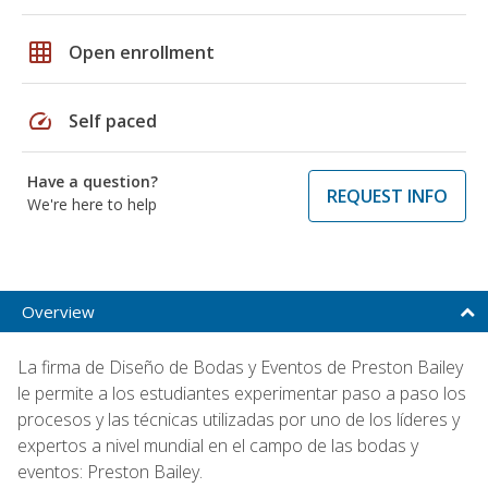
grid_on
Open enrollment
speed
Self paced
Have a question?
REQUEST INFO
We're here to help
Overview
La firma de Diseño de Bodas y Eventos de Preston Bailey
le permite a los estudiantes experimentar paso a paso los
procesos y las técnicas utilizadas por uno de los líderes y
expertos a nivel mundial en el campo de las bodas y
eventos: Preston Bailey.