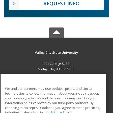
REQUEST INFO
Valley City State University
101 College St SE
Valley City, ND 58072 US
MAIN CONTENT
Career Training
We and our partners may use cookies, pixels, and similar
technologies to collect information about you, including about
ADDITIONAL RESOURCES
your browsing activities and devices. This may result in your
information being collected by our third-party partners. By
Military
Student Blog
choosing to "Accept All Cookies", you agree to these practices,
Financial Assistance
including as described in the
Privacy Policy