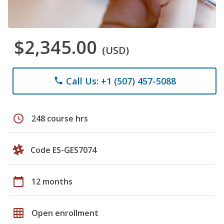
$2,345.00
(USD)
Call Us: +1 (507) 457-5088
phone
schedule
248 course hrs
Code ES-GES7074
calendar_today
12 months
grid_on
Open enrollment