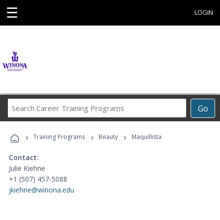
☰
LOGIN
Search
Go
Career
Training
›
›
›
Programs
Training Programs
Beauty
Maquillista
Contact:
Julie Kiehne
+1 (507) 457-5088
jkiehne@winona.edu