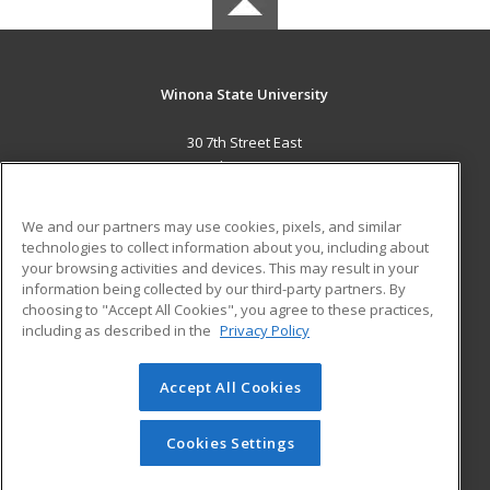
Winona State University
30 7th Street East
St. Paul, MN 55101 US
MAIN CONTENT
We and our partners may use cookies, pixels, and similar
Career Training
technologies to collect information about you, including about
your browsing activities and devices. This may result in your
information being collected by our third-party partners. By
ADDITIONAL RESOURCES
choosing to "Accept All Cookies", you agree to these practices,
Military
Student Blog
including as described in the
Privacy Policy
Help
Accept All Cookies
© 2026 ed2go, a division of Cengage Learning. All rights
reserved. The material on this site cannot be reproduced or
redistributed unless you have obtained prior written
Cookies Settings
permission from Cengage Learning.
Privacy Policy