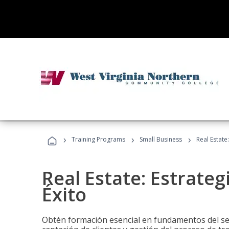
›
›
›
Training Programs
Small Business
Real Estate
Real Estate: Estrateg
Éxito
Obtén formación esencial en fundamentos del sec