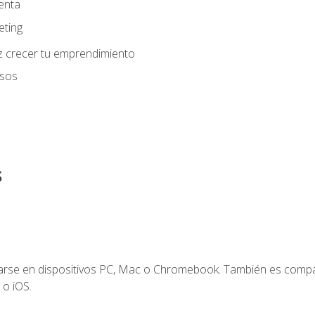
enta
eting
z crecer tu emprendimiento
usos
s
zarse en dispositivos PC, Mac o Chromebook. También es compa
 o iOS.