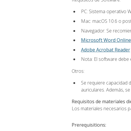
PC: Sistema operativo W
Mac: macOS 10.6 o post
Navegador: Se recomiend
Microsoft Word Online
Adobe Acrobat Reader
Nota: El software debe e
Otros:
Se requiere capacidad d
auriculares. Además, se
Requisitos de materiales di
Los materiales necesarios par
Prerequisitions: