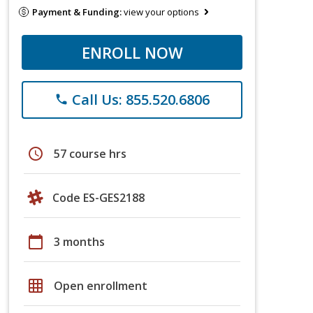
Payment & Funding:
view your options
ENROLL NOW
Call Us: 855.520.6806
phone
schedule
57 course hrs
Code ES-GES2188
calendar_today
3 months
grid_on
Open enrollment