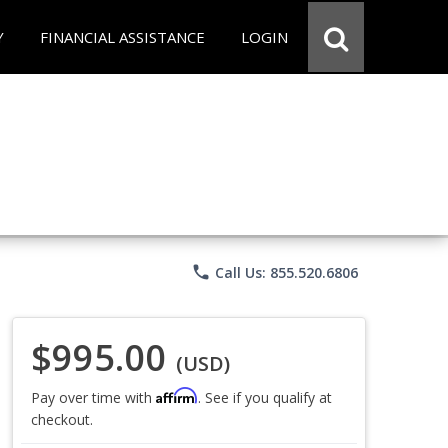
Y
FINANCIAL ASSISTANCE
LOGIN
phone
Call Us: 855.520.6806
$995.00
(USD)
Affirm
Pay over time with
. See if you qualify at
checkout.