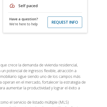
speed
Self paced
Have a question?
REQUEST INFO
We're here to help
 que crece la demanda de vivienda residencial,
un potencial de ingresos flexible, atracción a
inmobiliario sigue siendo uno de los campos más
a operan en el mercado, fortalecer la estrategia de
ra aumentar la productividad y lograr el éxito a
como el servicio de listado múltiple (MLS)