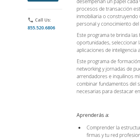
desempeñan un papel cada ve
procesos de transacción est
inmobiliaria o construyendo 
phone
Call Us:
personal y conocimiento del
855.520.6806
Este programa te brinda las h
oportunidades, seleccionar 
aplicaciones de inteligencia a
Este programa de formación 
networking y jornadas de pu
arrendadores e inquilinos mi
combinar fundamentos del se
necesarias para destacar en l
Aprenderás a:
Comprender la estructura
firmas y tu red profesio