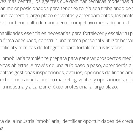
z más central, los agentes que dominan técnicas modernas de m
án mejor posicionados para tener éxito. Ya sea trabajando de 
una carrera a largo plazo en ventas y arrendamientos, los prof
 sector tienen alta demanda en el competitivo mercado actual.
abilidades esenciales necesarias para fortalecer y escalar tu pr
la firma adecuada, construir una marca personal y utilizar her
rtificial y técnicas de fotografía para fortalecer tus listados.
inmobiliaria también te prepara para generar prospectos medi
ertas abiertas. A través de una guía paso a paso, aprenderás 
entras gestionas inspecciones, avalúos, opciones de financiami
ctor con capacitación en marketing, ventas y operaciones, el 
a industria y alcanzar el éxito profesional a largo plazo.
 de la industria inmobiliaria, identificar oportunidades de crec
nal