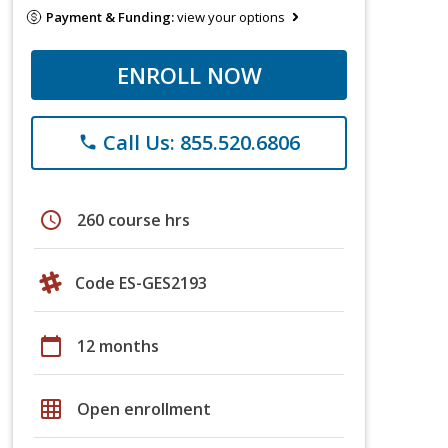
Payment & Funding:
view your options
ENROLL NOW
Call Us: 855.520.6806
phone
schedule
260 course hrs
Code ES-GES2193
calendar_today
12 months
grid_on
Open enrollment