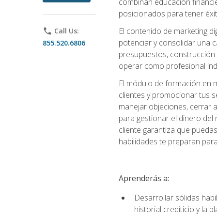
combinan educación financiera
posicionados para tener éxi
El contenido de marketing dig
phone
Call Us:
potenciar y consolidar una c
855.520.6806
presupuestos, construcción d
operar como profesional in
El módulo de formación en ma
clientes y promocionar tus s
manejar objeciones, cerrar 
para gestionar el dinero del n
cliente garantiza que pueda
habilidades te preparan para
Aprenderás a:
Desarrollar sólidas habi
historial crediticio y la 