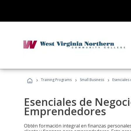
›
›
›
Training Programs
Small Business
Esenciales
Esenciales de Negoci
Emprendedores
Obtén formación integral en finanzas personales,