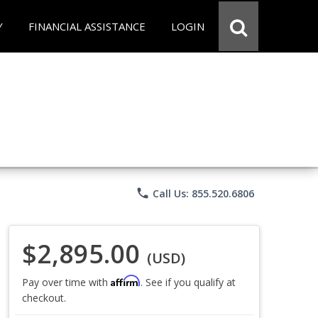
Y
FINANCIAL ASSISTANCE
LOGIN
phone
Call Us: 855.520.6806
$2,895.00
(USD)
Affirm
Pay over time with
. See if you qualify at
checkout.