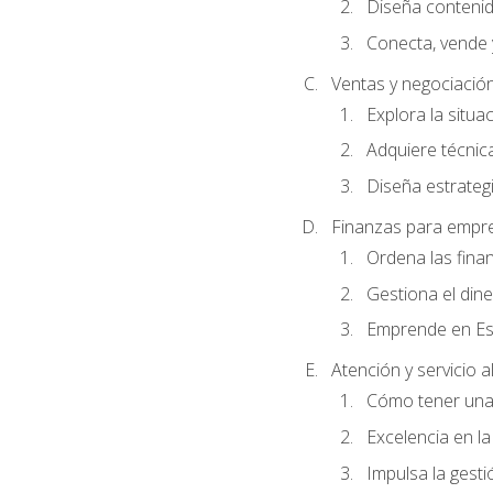
Diseña conteni
Conecta, vende 
Ventas y negociació
Explora la situa
Adquiere técnica
Diseña estrategi
Finanzas para empr
Ordena las fina
Gestiona el din
Emprende en Es
Atención y servicio al
Cómo tener una 
Excelencia en la
Impulsa la gestió