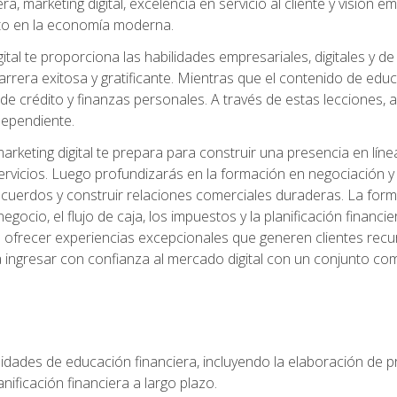
, marketing digital, excelencia en servicio al cliente y visión
to en la economía moderna.
ital te proporciona las habilidades empresariales, digitales y d
arrera exitosa y gratificante. Mientras que el contenido de edu
e crédito y finanzas personales. A través de estas lecciones, ad
dependiente.
rketing digital te prepara para construir una presencia en línea
ervicios. Luego profundizarás en la formación en negociación y 
acuerdos y construir relaciones comerciales duraderas. La fo
egocio, el flujo de caja, los impuestos y la planificación financi
s ofrecer experiencias excepcionales que generen clientes rec
 ingresar con confianza al mercado digital con un conjunto com
lidades de educación financiera, incluyendo la elaboración de p
planificación financiera a largo plazo.