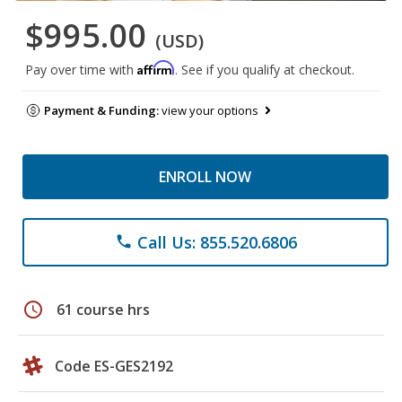
$995.00
(USD)
Affirm
Pay over time with
. See if you qualify at checkout.
Payment & Funding:
view your options
ENROLL NOW
Call Us: 855.520.6806
phone
schedule
61 course hrs
Code ES-GES2192