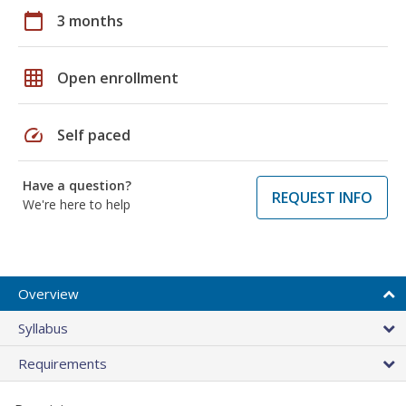
calendar_today
3 months
grid_on
Open enrollment
speed
Self paced
Have a question?
REQUEST INFO
We're here to help
Overview
Syllabus
Requirements