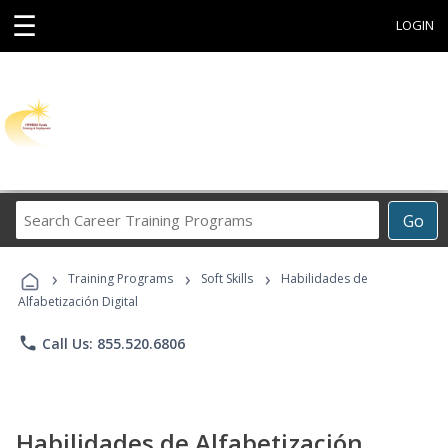
☰
LOGIN
Search
Go
Career
Training
›
›
›
Programs
Training Programs
Soft Skills
Habilidades de
Alfabetización Digital
phone
Call Us: 855.520.6806
Habilidades de Alfabetización